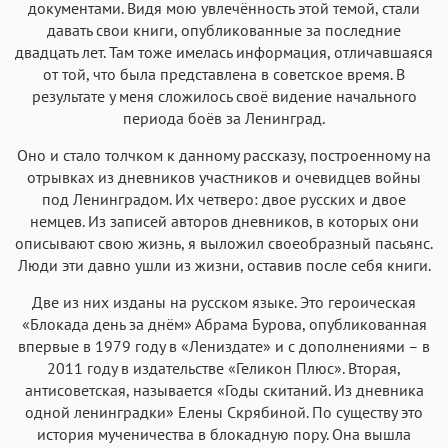
документами. Видя мою увлечённость этой темой, стали
давать свои книги, опубликованные за последние
двадцать лет. Там тоже имелась информация, отличавшаяся
от той, что была представлена в советское время. В
результате у меня сложилось своё видение начального
периода боёв за Ленинград.
Оно и стало толчком к данному рассказу, построенному на
отрывках из дневников участников и очевидцев войны
под Ленинградом. Их четверо: двое русских и двое
немцев. Из записей авторов дневников, в которых они
описывают свою жизнь, я выложил своеобразный пасьянс.
Люди эти давно ушли из жизни, оставив после себя книги.
Две из них изданы на русском языке. Это героическая
«Блокада день за днём» Абрама Бурова, опубликованная
впервые в 1979 году в «Лениздате» и с дополнениями – в
2011 году в издательстве «Геликон Плюс». Вторая,
антисоветская, называется «Годы скитаний. Из дневника
одной ленинградки» Елены Скрябиной. По существу это
история мученичества в блокадную пору. Она вышла