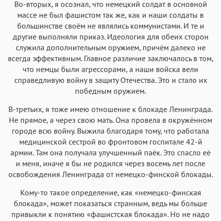
Во-вторых, я осознал, что немецкий солдат в основной
массе не был фашистом так же, как и наши солдаты в
большинстве своём не являлись коммунистами. И те и
другие выполняли приказ. Идеология для обеих сторон
служила дополнительным оружием, причём далеко не
всегда эффективным. Главное различие заключалось в том,
что немцы были агрессорами, а наши войска вели
справедливую войну в защиту Отечества. Это и стало их
победным оружием.
В-третьих, я тоже имею отношение к блокаде Ленинграда.
Не прямое, а через свою мать. Она провела в окружённом
городе всю войну. Выжила благодаря тому, что работала
медицинской сестрой во фронтовом госпитале 42-й
армии. Там она получала улучшенный паёк. Это спасло её
и меня, иначе я бы не родился через восемь лет после
освобождения Ленинграда от немецко-финской блокады.
Кому-то такое определение, как «немецко-финская
блокада», может показаться странным, ведь мы больше
привыкли к понятию «фашистская блокада». Но не надо