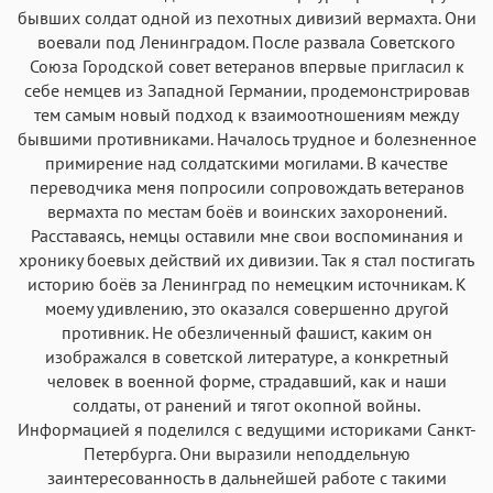
бывших солдат одной из пехотных дивизий вермахта. Они
Helvetica Neue
Georgia
Arial
Times New Roman
воевали под Ленинградом. После развала Советского
Аа
Аа
Аа
Аа
Союза Городской совет ветеранов впервые пригласил к
себе немцев из Западной Германии, продемонстрировав
Menlo
SF Mono
Courier
Courier New
тем самым новый подход к взаимоотношениям между
бывшими противниками. Началось трудное и болезненное
примирение над солдатскими могилами. В качестве
переводчика меня попросили сопровождать ветеранов
вермахта по местам боёв и воинских захоронений.
Расставаясь, немцы оставили мне свои воспоминания и
хронику боевых действий их дивизии. Так я стал постигать
историю боёв за Ленинград по немецким источникам. К
моему удивлению, это оказался совершенно другой
противник. Не обезличенный фашист, каким он
изображался в советской литературе, а конкретный
человек в военной форме, страдавший, как и наши
солдаты, от ранений и тягот окопной войны.
Информацией я поделился с ведущими историками Санкт-
Петербурга. Они выразили неподдельную
заинтересованность в дальнейшей работе с такими