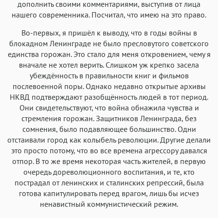
дополнить своими комментариями, выступив от лица
нашего современника. Посчитал, что имею на это право.
Во-первых, я пришёл к выводу, что в годы войны в
блокадном Ленинграде не было пресловутого советского
единства горожан. Это стало для меня откровением, чему я
вначале не хотел верить. Слишком уж крепко засела
убеждённость в правильности книг и фильмов
послевоенной поры. Однако недавно открытые архивы
НКВД подтверждают разобщённость людей в тот период.
Они свидетельствуют, что война обнажила чувства и
стремления горожан. Защитников Ленинграда, без
сомнения, было подавляющее большинство. Одни
отстаивали город как колыбель революции. Другие делали
это просто потому, что во все времена агрессору давался
отпор. В то же время некоторая часть жителей, в первую
очередь дореволюционного воспитания, и те, кто
пострадал от ленинских и сталинских репрессий, была
готова капитулировать перед врагом, лишь бы исчез
ненавистный коммунистический режим.