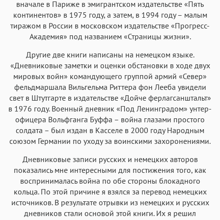
вначале в Париже в эмигрантском издательстве «Пять
континентов» в 1975 году, а затем, в 1994 году – малым
тиражом в России в московском издательстве «Прогресс-
Академия» под названием «Страницы жизни».
Другие две книги написаны на немецком языке.
«Дневниковые заметки и оценки обстановки в ходе двух
мировых войн» командующего группой армий «Север»
фельдмаршала Вильгельма Риттера фон Лееба увидели
свет в Штутгарте в издательстве «Дойче ферлагсанштальт»
в 1976 году. Военный дневник «Под Ленинградом» унтер-
офицера Вольфганга Буффа – война глазами простого
солдата – был издан в Касселе в 2000 году Народным
союзом Германии по уходу за воинскими захоронениями.
Дневниковые записи русских и немецких авторов
показались мне интересными для постижения того, как
воспринималась война по обе стороны блокадного
кольца. По этой причине я взялся за перевод немецких
источников. В результате отрывки из немецких и русских
дневников стали основой этой книги. Их я решил