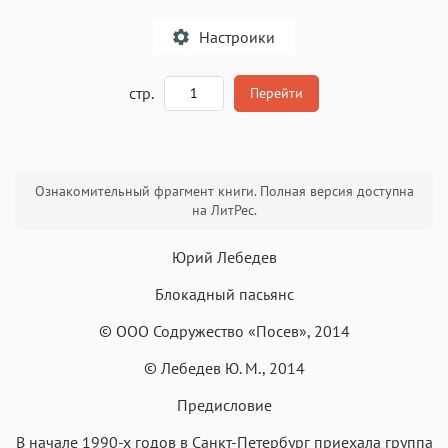
Настроики
A
стр.
Перейти
Текст
Текст
Текст
Текст
Ознакомительный фрагмент книги. Полная версия доступна
на ЛитРес.
Юрий Лебедев
Блокадный пасьянс
Аа
Аа
Аа
Аа
© ООО Содружество «Посев», 2014
Roboto
Fira Sans
Garamond
Times
© Лебедев Ю. М., 2014
Аа
Аа
Аа
Аа
Предисловие
Iowan
SF Serif
New York
San Francisco
Аа
Аа
Аа
Аа
В начале 1990-х годов в Санкт-Петербург приехала группа