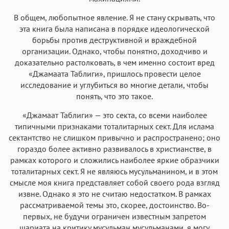
В общем, любопытное явление. Я не стану скрывать, что
эта книга была написана в порядке идеологической
борьбы против деструктивной и враждебной
организации. Однако, чтобы понятно, доходчиво и
доказательно растолковать, в чем именно состоит вред
«Джамаата Таблиги», пришлось провести целое
исследование и углубиться во многие детали, чтобы
понять, что это такое.
«Джамаат Таблиги» — это секта, со всеми наиболее
типичными признаками тоталитарных сект. Для ислама
сектантство не слишком привычно и распространено; оно
гораздо более активно развивалось в христианстве, в
рамках которого и сложились наиболее яркие образчики
тоталитарных сект. Я не являюсь мусульманином, и в этом
смысле моя книга представляет собой своего рода взгляд
извне. Однако я это не считаю недостатком. В рамках
рассматриваемой темы это, скорее, достоинство. Во-
первых, не будучи ограничен известным запретом
шариата на критику мусульман мусульманами, я могу