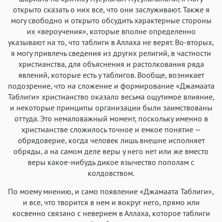
открыто сказать о них все, что они заслуживают. Также я
могу свободно и открыто обсудить характерные стороны
их «вероучения», которые вполне определенно
указывают на то, что таблиги в Аллаха не верят. Во-вторых,
я могу привлечь сведения из других религий, в частности
христианства, для объяснения и растолкования ряда
явлений, которые есть у таблигов. Вообще, возникает
подозрение, что на сложение и формирование «Джамаата
Таблиги» христианство оказало весьма ощутимое влияние,
и некоторые принципы организации были заимствованы
оттуда. Это немаловажный момент, поскольку именно в
христианстве сложилось точное и емкое понятие —
обрядоверие, когда человек лишь внешне исполняет
обряды, а на самом деле веры у него нет или же вместо
веры какое-нибудь дикое язычество пополам с
колдовством.
По моему мнению, и само появление «Джамаата Таблиги»,
и все, что творится в нем и вокруг него, прямо или
косвенно связано с неверием в Аллаха, которое таблиги