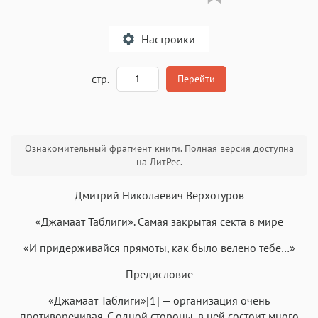
Настроики
A
стр.
Перейти
Текст
Текст
Текст
Текст
Ознакомительный фрагмент книги. Полная версия доступна
на ЛитРес.
Дмитрий Николаевич Верхотуров
«Джамаат Таблиги». Самая закрытая секта в мире
Аа
Аа
Аа
Аа
«И придерживайся прямоты, как было велено тебе…»
Roboto
Fira Sans
Garamond
Times
Предисловие
Аа
Аа
Аа
Аа
«Джамаат Таблиги»[1] — организация очень
Iowan
SF Serif
New York
San Francisco
противоречивая. С одной стороны, в ней состоит много