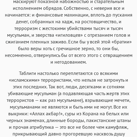
маскируют показной набожностью и старательным
исполнением обрядов. Собственно, с неверия все и
начинается: и финансовые махинации, вплоть до пускания
денег, собранных на хадж, на ростовщичество, и
терроризм с жестокими убийствами тысяч и тысяч
мусульман, и зверства «игиловцев» с отрезанием голов и
сжиганием пленных заживо. Если бы у всей этой «братии»
было веры хоть с гречишное зерно, то они бы,
несомненно, отвернулись бы от всего этого с отвращением
и негодованием.
Таблиги настолько переплетаются со всякими
«исламскими» террористами, что нельзя не затронуть и
этих последних. Так вот, люди, десятками и сотнями
убивающие мусульман (а подавляющая часть жертв этих
террористов — как раз мусульмане), взрывающие мечети,
мусульманами не являются и быть ими не могут. Все их
выкрики: «Аллах акбар!», суры из Корана на белых или
черных знаменах, длинные бороды, пакистанские штаны
и прочая атрибутика — это все не более чем камуфляж,
прикрывающий давно прогоревшую насквозь душу