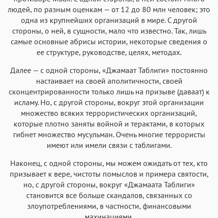
Аа
Аа
Аа
Аа
людей, по разным оценкам — от 12 до 80 млн человек; это
Helvetica Neue
одна из крупнейших организаций в мире. С другой
Georgia
Arial
Times New Roman
стороны, о ней, в сущности, мало что известно. Так, лишь
Аа
Аа
Аа
Аа
самые основные абрисы истории, некоторые сведения о
Menlo
SF Mono
Courier
Courier New
ее структуре, руководстве, целях, методах.
Далее — с одной стороны, «Джамаат Таблиги» постоянно
настаивает на своей аполитичности, своей
сконцентрированности только лишь на призыве (даваат) к
исламу. Но, с другой стороны, вокруг этой организации
множество всяких террористических организаций,
которые плотно заняты войной и терактами, в которых
гибнет множество мусульман. Очень многие террористы
имеют или имели связи с таблигами.
Наконец, с одной стороны, мы можем ожидать от тех, кто
призывает к вере, чистоты помыслов и примера святости,
но, с другой стороны, вокруг «Джамаата Таблиги»
становится все больше скандалов, связанных со
злоупотреблениями, в частности, финансовыми
махинациями.