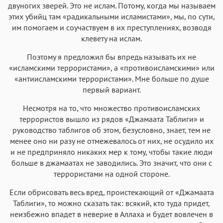
двуногих зверей. Это не ислам. Потому, когда мы называем
этих убийц там «радикальными исламистами», мы, по сути,
им помогаем и соучаствуем в их преступлениях, возводя
клевету на ислам.
Поэтому я предложил бы впредь называть их не
«исламскими террористами», а «противоисламскими» или
«антиисламскими террористами». Мне больше по душе
первый вариант.
Несмотря на то, что множество противоисламских
террористов вышло из рядов «Джамаата Таблиги» и
руководство таблигов об этом, безусловно, знает, тем не
менее оно ни разу не отмежевалось от них, не осудило их
и не предприняло никаких мер к тому, чтобы такие люди
больше в джамаатах не заводились. Это значит, что они с
террористами на одной стороне.
Если обрисовать весь вред, проистекающий от «Джамаата
Таблиги», то можно сказать так: всякий, кто туда придет,
неизбежно впадет в неверие в Аллаха и будет вовлечен в