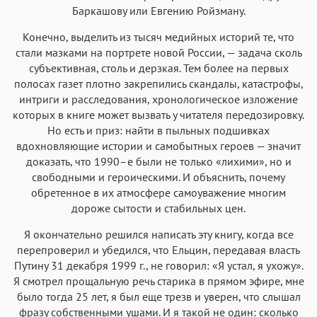
Баркашову или Евгению Ройзману.
Конечно, выделить из тысяч медийных историй те, что
стали мазками на портрете новой России, — задача сколь
субъективная, столь и дерзкая. Тем более на первых
полосах газет плотно закрепились скандалы, катастрофы,
интриги и расследования, хронологическое изложение
которых в книге может вызвать у читателя передозировку.
Но есть и приз: найти в пыльных подшивках
вдохновляющие истории и самобытных героев — значит
доказать, что 1990–е были не только «лихими», но и
свободными и героическими. И объяснить, почему
обретенное в их атмосфере самоуважение многим
дороже сытости и стабильных цен.
Я окончательно решился написать эту книгу, когда все
перепроверил и убедился, что Ельцин, передавая власть
Путину 31 декабря 1999 г., не говорил: «Я устал, я ухожу».
Я смотрел прощальную речь старика в прямом эфире, мне
было тогда 25 лет, я был еще трезв и уверен, что слышал
фразу собственными ушами. И я такой не один: сколько