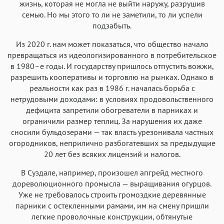
жизнь, которая не могла не выйти наружу, разрушив
семью. Но мы этого то ли не заметили, то ли успели
подзабыть.
Из 2020 г. нам может показаться, что общество начало
превращаться из идеологизированного в потребительское
в 1980–е годы. И государству пришлось отпустить вожжи,
разрешить кооперативы и торговлю на рынках. Однако в
реальности как раз в 1986 г. началась борьба с
нетрудовыми доходами: в условиях продовольственного
дефицита запретили обогреватели в парниках и
ограничили размер теплиц. За нарушения их даже
сносили бульдозерами — так власть урезонивала частных
огородников, неприлично разбогатевших за предыдущие
20 лет без всяких лицензий и налогов.
В Суздале, например, произошел апгрейд местного
дореволюционного промысла — выращивания огурцов.
Уже не требовалось строить громоздкие деревянные
парники с остекленными рамами, им на смену пришли
легкие проволочные конструкции, обтянутые