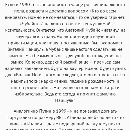
Если в 1990–е гг. остановить на улице россиянина любого
пола, возраста и достатка вопросом «Кто во всем
виноват?», можно не сомневаться, что он уверено гаркнет:
«Чубайс». И на лицо его ляжет тень угрюмой
мстительности. Считается, что Анатолий Чубайс «натянул на
ваучер» всю страну. Но автором идеи ваучерной
приватизации, как пишут посвященные, был экономист
Виталий Найшуль, а Чубайс лишь настоял сделать чек не
именным, а безымянным — для удобства хождения на
рынке. Конечно, дерзкий рыжий вице — премьер сам
нарвался заявлением, будто на ваучер можно будет купить
две «Волги». Но из этого не следует, что он в ответе за всю
накипь эпохи: наркоманию, падение рождаемости и
гангстерские войны. Но человеческая память хитра и
избирательна. Ведь кто сегодня помнит фамилию
Найшуль?
Аналогично Путин в 1999–м не призывал догнать
Португалию по размеру ВВП. У Гайдара не было не то что
виллы в Италии — даже подозрений на эту тему никто
предметно не озвучивал. Просто наше желание обвинить