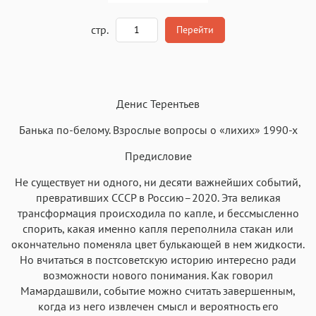
A
стр.
Перейти
Текст
Текст
Текст
Текст
Денис Терентьев
Банька по-белому. Взрослые вопросы о «лихих» 1990-х
Предисловие
Не существует ни одного, ни десяти важнейших событий,
Аа
Аа
Аа
Аа
превративших СССР в Россию–2020. Эта великая
Roboto
Fira Sans
Garamond
Times
трансформация происходила по капле, и бессмысленно
Аа
Аа
Аа
спорить, какая именно капля переполнила стакан или
Аа
окончательно поменяла цвет булькающей в нем жидкости.
Iowan
SF Serif
New York
San Francisco
Но вчитаться в постсоветскую историю интересно ради
Аа
Аа
возможности нового понимания. Как говорил
Аа
Аа
Мамардашвили, событие можно считать завершенным,
Helvetica Neue
Georgia
Arial
Times New Roman
когда из него извлечен смысл и вероятность его