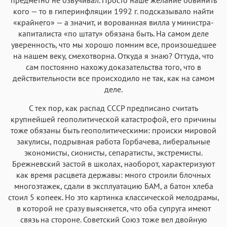
кого — то в гиперинфляции 1992 г. подсказывало найти
«крайнего» — а значит, и ворованная вилла у министра-
капиталиста «по штату» обязана быть. На самом деле
уверенность, что мы хорошо помним все, произошедшее
на нашем веку, смехотворна. Откуда я знаю? Оттуда, что
сам постоянно нахожу доказательства того, что в
действительности все происходило не так, как на самом
деле.
С тех пор, как распад СССР предписано считать
крупнейшей геополитической катастрофой, его причины
тоже обязаны быть геополитическими: происки мировой
закулисы, подрывная работа Горбачева, либеральные
экономисты, сионисты, сепаратисты, экстремисты.
Брежневский застой в школах, наоборот, характеризуют
как время расцвета державы: много строили блочных
многоэтажек, сдали в эксплуатацию БАМ, а батон хлеба
стоил 5 копеек. Но это картинка классической мелодрамы,
в которой не сразу выясняется, что оба супруга имеют
связь на стороне. Советский Союз тоже вел двойную