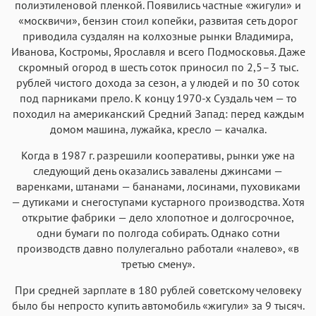
полиэтиленовой пленкой. Появились частные «жигули» и
«москвичи», бензин стоил копейки, развитая сеть дорог
приводила суздалян на колхозные рынки Владимира,
Иванова, Костромы, Ярославля и всего Подмосковья. Даже
скромный огород в шесть соток приносил по 2,5–3 тыс.
рублей чистого дохода за сезон, а у людей и по 30 соток
под парниками прело. К концу 1970-х Суздаль чем — то
походил на американский Средний Запад: перед каждым
домом машина, лужайка, кресло — качалка.
Когда в 1987 г. разрешили кооперативы, рынки уже на
следующий день оказались завалены джинсами —
варенками, штанами — бананами, лосинами, пуховиками
— дутиками и снегоступами кустарного производства. Хотя
открытие фабрики — дело хлопотное и долгосрочное,
одни бумаги по полгода собирать. Однако сотни
производств давно полулегально работали «налево», «в
третью смену».
При средней зарплате в 180 рублей советскому человеку
было бы непросто купить автомобиль «жигули» за 9 тысяч.