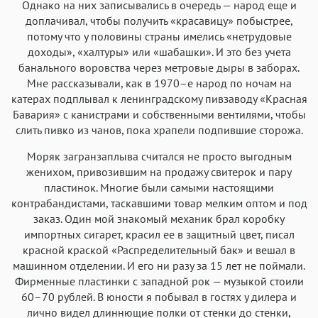
Однако на них записывались в очередь — народ еще и
доплачивал, чтобы получить «красавицу» побыстрее,
потому что у половины страны имелись «нетрудовые
доходы», «халтуры» или «шабашки». И это без учета
банального воровства через метровые дыры в заборах.
Мне рассказывали, как в 1970–е народ по ночам на
катерах подплывал к ленинградскому пивзаводу «Красная
Бавария» с канистрами и собственными вентилями, чтобы
слить пивко из чанов, пока храпели подпившие сторожа.
Моряк загранзаплыва считался не просто выгодным
женихом, привозившим на продажу свитерок и пару
пластинок. Многие были самыми настоящими
контрабандистами, таскавшими товар мелким оптом и под
заказ. Один мой знакомый механик брал коробку
импортных сигарет, красил ее в защитный цвет, писал
красной краской «Распределительный бак» и вешал в
машинном отделении. И его ни разу за 15 лет не поймали.
Фирменные пластинки с западной рок — музыкой стоили
60–70 рублей. В юности я побывал в гостях у дилера и
лично видел длиннющие полки от стенки до стенки,