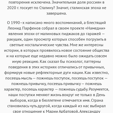
Аа
Аа
Аа
Аа
повторения исключена. Значительная доля россиян в
2020 г. тоскует по Сталину? Значит, сталинская эпоха не
Menlo
SF Mono
Courier
Courier New
завершена.
О 1990–х написано много воспоминаний, а блестящий
Леонид Парфенов собрал в своем проекте «Намедни»
явления эпохи от малиновых пиджаков до гаражей —
ракушек, один просмотр которых способен погрузить в
светлые ностальгические чувства. Мне же интересны
истории, в которых проявилось новое состояние общества
и на которые еще недавно можно было ожидать совсем
иную реакцию. Как сказал бы психолог, паттерны
поведения в этих историях отличались от привычных,
формируя новые рефлекторные дуги нации. Как известно,
посеешь мысль — пожнешь поступок, посеешь поступок —
пожнешь привычку, посеешь привычку — пожнешь
характер, посеешь характер — пожнешь судьбу. Разумеется,
наши поступки меняют жизнь вокруг не только в День
выборов, когда в бюллетене отмечается имя. Страна
становилась чуть другой, когда каждый из нас выбирал
свое отношение к Марии Арбатовой, Александру