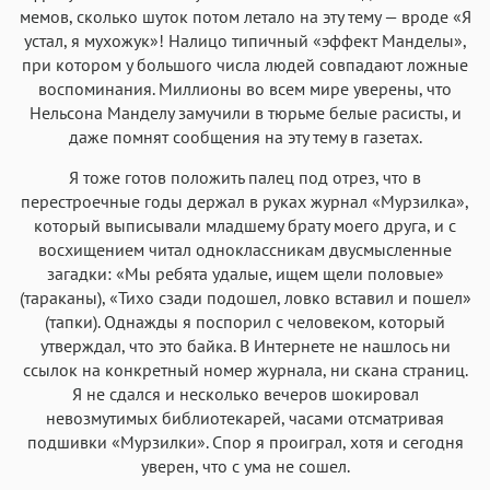
мемов, сколько шуток потом летало на эту тему — вроде «Я
устал, я мухожук»! Налицо типичный «эффект Манделы»,
при котором у большого числа людей совпадают ложные
воспоминания. Миллионы во всем мире уверены, что
Нельсона Манделу замучили в тюрьме белые расисты, и
даже помнят сообщения на эту тему в газетах.
Я тоже готов положить палец под отрез, что в
перестроечные годы держал в руках журнал «Мурзилка»,
который выписывали младшему брату моего друга, и с
восхищением читал одноклассникам двусмысленные
загадки: «Мы ребята удалые, ищем щели половые»
(тараканы), «Тихо сзади подошел, ловко вставил и пошел»
(тапки). Однажды я поспорил с человеком, который
утверждал, что это байка. В Интернете не нашлось ни
ссылок на конкретный номер журнала, ни скана страниц.
Я не сдался и несколько вечеров шокировал
невозмутимых библиотекарей, часами отсматривая
подшивки «Мурзилки». Спор я проиграл, хотя и сегодня
уверен, что с ума не сошел.