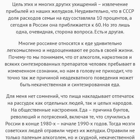
Цель этих и многих других ухищрений – извлечение
прибылей из наших желудков. Неудивительно, что в СССР
доля расходов семьи на еду составляла 10 процентов, а
сегодня в России она приближается к 60. Но это лишь
одна, очевидная, сторона вопроса. Есть и другая.
Многие россияне относятся к еде удивительно
легкомысленно и недооценивают ее роль в своей жизни.
Почему-то мы понимаем, что от алкоголя, наркотиков и
всяких синтезированных препаратов человек пребывает в
измененном сознании, но нам в голову не приходит, что
точно так же причиной неадекватного поведения может
быть некачественная и синтезированная еда.
Для меня нет сомнений, что пища накладывает отпечаток
на рассудок как отдельных людей, так и целых народов.
На общественные настроения. Еда – причина бунтов,
революций и потрясений, включая те, что случились в
России в конце 1980-х – начале 1990-х годов. Тогда мозги
советских людей отравили через их желудки. Отравили не
только паленым алкоголем, но и скудной, некачественной