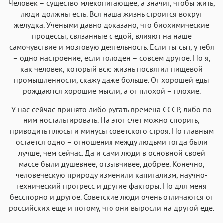
Courier
Courier New
Человек – существо млекопитающее, а значит, чтобы жить,
люди должны есть. Вся наша жизнь строится вокруг
желудка. Учеными давно доказано, что биохимические
процессы, связанные с едой, влияют на наше
самочувствие и мозговую деятельность. Если ты сыт, у тебя
– одно настроение, если голоден – совсем другое. Но я,
как человек, который всю жизнь посвятил пищевой
промышленности, скажу даже больше. От хорошей еды
рождаются хорошие мысли, а от плохой – плохие.
У нас сейчас принято либо ругать времена СССР, либо по
ним ностальгировать. На этот счет можно спорить,
приводить плюсы и минусы советского строя. Но главным
остается одно – отношения между людьми тогда были
лучше, чем сейчас. Да и сами люди в основной своей
массе были душевнее, отзывчивее, добрее. Конечно,
человеческую природу изменили капитализм, научно-
технический прогресс и другие факторы. Но для меня
бесспорно и другое. Советские люди очень отличаются от
российских еще и потому, что они выросли на другой еде.