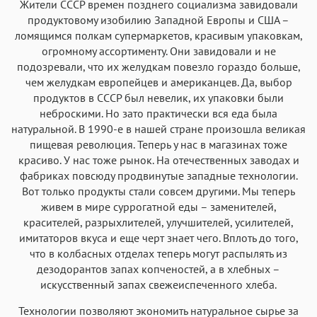
Жители СССР времен позднего социализма завидовали
продуктовому изобилию Западной Европы и США –
ломящимся полкам супермаркетов, красивым упаковкам,
огромному ассортименту. Они завидовали и не
подозревали, что их желудкам повезло гораздо больше,
чем желудкам европейцев и американцев. Да, выбор
продуктов в СССР был невелик, их упаковки были
неброскими. Но зато практически вся еда была
натуральной. В 1990-е в нашей стране произошла великая
пищевая революция. Теперь у нас в магазинах тоже
красиво. У нас тоже рынок. На отечественных заводах и
фабриках повсюду продвинутые западные технологии.
Вот только продукты стали совсем другими. Мы теперь
живем в мире суррогатной еды – заменителей,
красителей, разрыхлителей, улучшителей, усилителей,
имитаторов вкуса и еще черт знает чего. Вплоть до того,
что в колбасных отделах теперь могут распылять из
дезодорантов запах копченостей, а в хлебных –
искусственный запах свежеиспеченного хлеба.
Технологии позволяют экономить натуральное сырье за