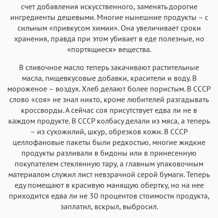
счет добавления искусственного, заменять дорогие
ингредиенты дешевыми. Многие нынешние продукты – с
сильным «привкусом химии». Она увеличивает сроки
хранения, правда при этом убивает в еде полезные, но
«портящиеся» вещества.
В сливочное масло теперь закачивают растительные
масла, пищевкусовые добавки, красители и воду. В
мороженое – воздух. Хлеб делают более пористым. В СССР
слово «соя» не знал никто, кроме любителей разгадывать
кроссворды. А сейчас соя присутствует едва ли не в
каждом продукте. В СССР колбасу делали из мяса, а теперь
– из сухожилий, шкур, обрезков кожи. В СССР
целлофановые пакеты были редкостью, многие жидкие
продукты разливали в бидоны или в принесенную
покупателем стеклянную тару, а главным упаковочным
материалом служил лист невзрачной серой бумаги. Теперь
еду помещают в красивую манящую обертку, но на нее
приходится едва ли не 30 процентов стоимости продукта,
заплатил, вскрыл, выбросил.