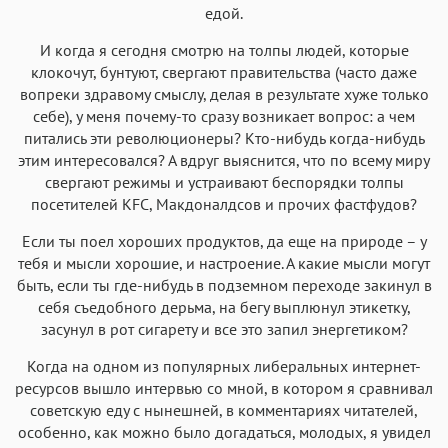
едой.
И когда я сегодня смотрю на толпы людей, которые
клокочут, бунтуют, свергают правительства (часто даже
вопреки здравому смыслу, делая в результате хуже только
себе), у меня почему-то сразу возникает вопрос: а чем
питались эти революционеры? Кто-нибудь когда-нибудь
этим интересовался? А вдруг выяснится, что по всему миру
свергают режимы и устраивают беспорядки толпы
посетителей KFC, Макдоналдсов и прочих фастфудов?
Если ты поел хороших продуктов, да еще на природе – у
тебя и мысли хорошие, и настроение. А какие мысли могут
быть, если ты где-нибудь в подземном переходе закинул в
себя съедобного дерьма, на бегу выплюнул этикетку,
засунул в рот сигарету и все это запил энергетиком?
Когда на одном из популярных либеральных интернет-
ресурсов вышло интервью со мной, в котором я сравнивал
советскую еду с нынешней, в комментариях читателей,
особенно, как можно было догадаться, молодых, я увидел