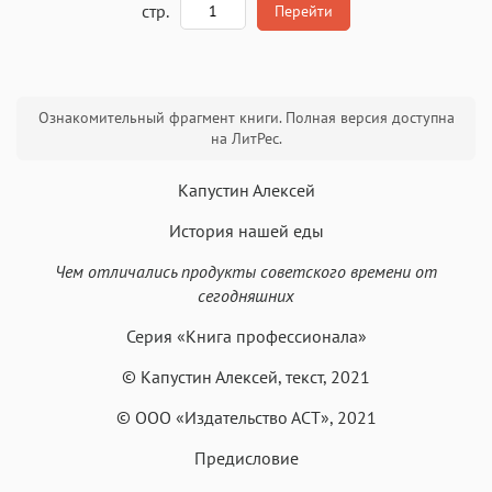
стр.
Перейти
Текст
Текст
Текст
Текст
Ознакомительный фрагмент книги. Полная версия доступна
на ЛитРес.
Капустин Алексей
История нашей еды
Аа
Аа
Аа
Аа
Чем отличались продукты советского времени от
Roboto
Fira Sans
Garamond
Times
сегодняшних
Аа
Аа
Аа
Аа
Серия «Книга профессионала»
Iowan
SF Serif
New York
San Francisco
© Капустин Алексей, текст, 2021
Аа
Аа
Аа
Аа
© ООО «Издательство АСТ», 2021
Helvetica Neue
Georgia
Arial
Times New Roman
Предисловие
Аа
Аа
Аа
Аа
Menlo
SF Mono