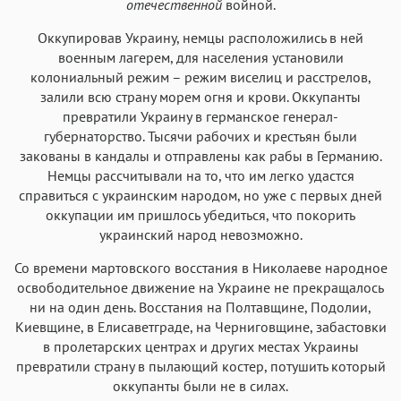
отечественной
войной.
Оккупировав Украину, немцы расположились в ней
военным лагерем, для населения установили
колониальный режим – режим виселиц и расстрелов,
залили всю страну морем огня и крови. Оккупанты
превратили Украину в германское генерал-
губернаторство. Тысячи рабочих и крестьян были
закованы в кандалы и отправлены как рабы в Германию.
Немцы рассчитывали на то, что им легко удастся
справиться с украинским народом, но уже с первых дней
оккупации им пришлось убедиться, что покорить
украинский народ невозможно.
Со времени мартовского восстания в Николаеве народное
освободительное движение на Украине не прекращалось
ни на один день. Восстания на Полтавщине, Подолии,
Киевщине, в Елисаветграде, на Черниговщине, забастовки
в пролетарских центрах и других местах Украины
превратили страну в пылающий костер, потушить который
оккупанты были не в силах.