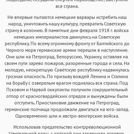
вся страна.
Не впервые пытаются немецкие варвары истребить наш
народ, уничтожить нашу культуру, превратить Советскую
страну в колонию. В памятные дни февраля 1918 г. войска
немецких империалистов двинулись на Советскую
республику. По всему огромному фронту от Балтийского до
Черного моря германские армии перешли в наступление.
Они шли на Петроград, Белоруссию, Украину, оставляя на
своем пути зарево пожаров, разоренные города и села. На
молодую, неокрепшую Советскую республику надвинулась
грозная опасность. По призыву вождей Ленина и Сталина
на борьбу с озверелым врагом поднялась вся страна. Под
Псковом и Нарвой оккупанты получили сокрушительный
отпор от красногвардейских отрядов и вынуждены были
отступить. Приостановив движение на Петроград,
германские полчища продолжали двигаться на юго-запад.
Одновременно шли и австро-венгерские войска.
Использовав предательство контрреволюционной
Центральной рады, с которой они заключили договор,