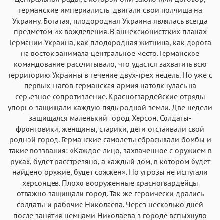
германские империалисты двигали свои полчища на
Украину. Богатая, плодородная Украина являлась всегда
предметом их вожделения. В аннексионистских планах
Германии Украина, как плодородная житница, как дорога
на восток занимала центральное место. Германское
командование рассчитывало, что удастся захватить всю
территорию Украины в течение двух-трех недель. Но уже с
первых шагов германская армия натолкнулась на
серьезное сопротивление. Красногвардейские отряды
упорно защищали каждую пядь родной земли. Две недели
защищался маленький город Херсон. Солдаты-
фронтовики, женщины, старики, дети отстаивали свой
родной город. Германские самолеты сбрасывали бомбы и
такие воззвания: «Каждое лицо, захваченное с оружием в
руках, будет расстреляно, а каждый дом, в котором будет
найдено оружие, будет сожжен». Но угрозы не испугали
херсонцев. Плохо вооруженные красногвардейцы
отважно защищали город. Так же героически дрались
солдаты и рабочие Николаева. Через несколько дней
после занятия немцами Николаева в городе вспыхнуло