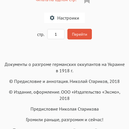
Настроики
A
стр.
Перейти
Текст
Текст
Текст
Текст
Документы о разгроме германских оккупантов на Украине
в 1918 г.
© Предисловие и аннотация. Николай Стариков, 2018
© Издание, оформление. ООО «Издательство «Эксмо»,
Аа
Аа
Аа
Аа
2018
Roboto
Fira Sans
Garamond
Times
Предисловие Николая Старикова
Аа
Аа
Аа
Аа
Громили раньше, разгромим и сейчас!
Iowan
SF Serif
New York
San Francisco