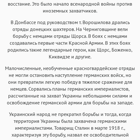
восстание. Это было начало всенародной войны против
иноземных захватчиков.
В Донбассе под руководством т. Ворошилова дрались
отряды донецких шахтеров. На Черниговщине вели
борьбу с немцами отряды Щорса. В боях с немцами
создавались первые части Красной Армии. В этих боях
родились такие легендарные герои, как Щорс, Боженко,
Киквидзе и другие.
Малочисленные, необученные красногвардейские отряды
не могли остановить наступление германских войск, но
они превратили легкую победу в тяжелое сражение для
немцев. Сорвались планы германских империалистов,
рассчитанные на захват Украины небольшими силами и
освобождение германской армии для борьбы на западе.
Украинский народ не прекратил борьбы и тогда, когда
территория Украины была захвачена германскими
империалистами. Товарищ Сталин в марте 1918 г.,
характеризуя эту борьбу, назвал ее освободительной