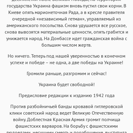
государства Украина фашизм вновь пустил свои корни. В
Киеве опять марионеточная Рада, а в кресле правителя
очередной «независимый гетман», управляемый из
американского посольства. Снова удушается все русское,
снова вывозятся материальные ценности, опять грабится и
унижается народ. На Донбассе идет гражданская война с
большим числом жертв.
Но ничего. Теперь под нашей уверенностью в конечном
успехе и победе – не одна, а две победы на Украине!
Громили раньше, разгромим и сейчас!
Украина будет свободной!
Предисловие редакции к изданию 1942 года
Против разбойничьей банды кровавой гитлеровской
клики советский народ ведет Великую Отечественную
войну. Доблестная Красная Армия громит полчища
фашистских варваров. На борьбу с фашистскими
людоедами, несущими смерть и порабощение, выступила