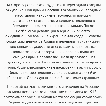
На сторону украинских трудящихся переходили солдаты
оккупационной армии. Восстания украинских народных
масс, удары, наносимые германским войскам
партизанскими отрядами, ускорили революцию в
Германии и поражение немцев на западе. После
ноябрьской революции в Германии в частях
оккупационной армии на Украине были созданы советы
солдатских депутатов. Солдаты передавали украинским
повстанцам оружие, они отказывались повиноваться
своим офицерам, разоружали и арестовывали их.
Немецкая армия разлагалась. Пала прославленная
прусская дисциплина. Разложение шло также и по другой
линии. Росли революционные настроения в армии, росло
большевистское влияние, стали создаваться ячейки
«Спартака». Для оккупантов это было самым страшным.
Широкий размах партизанского движения на Украине
заставил немецкое командование еще в августе 1918 г.
поставить вопрос о необходимости эвакуации своих войск
с Украины. Документы оккупантов свидетельствуют, что