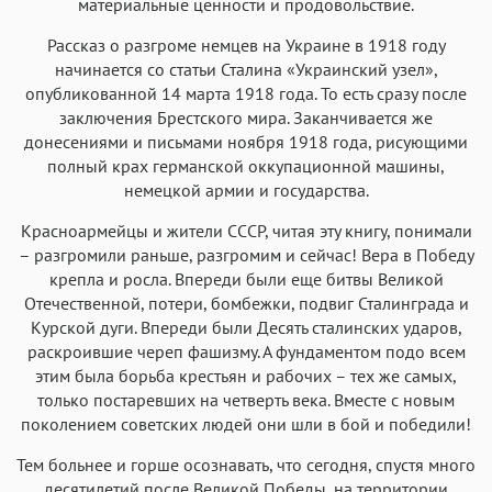
материальные ценности и продовольствие.
Рассказ о разгроме немцев на Украине в 1918 году
начинается со статьи Сталина «Украинский узел»,
опубликованной 14 марта 1918 года. То есть сразу после
заключения Брестского мира. Заканчивается же
донесениями и письмами ноября 1918 года, рисующими
полный крах германской оккупационной машины,
немецкой армии и государства.
Красноармейцы и жители СССР, читая эту книгу, понимали
– разгромили раньше, разгромим и сейчас! Вера в Победу
крепла и росла. Впереди были еще битвы Великой
Отечественной, потери, бомбежки, подвиг Сталинграда и
Курской дуги. Впереди были Десять сталинских ударов,
раскроившие череп фашизму. А фундаментом подо всем
этим была борьба крестьян и рабочих – тех же самых,
только постаревших на четверть века. Вместе с новым
поколением советских людей они шли в бой и победили!
Тем больнее и горше осознавать, что сегодня, спустя много
десятилетий после Великой Победы, на территории