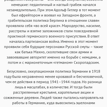
немецкие: педантичный и наглый грабеж начался
незамедлительно. При этом Адольф Гитлер в тот момент
был ефрейтором и воевал на Западном фронте, а
грабительская политика Берлина в отношении славян
проявляла себя «во всей красе». Мародерство, насилие,
расстрелы и взятие заложников стали повседневной
практикой германского военного присутствия. В ответ
началась партизанская война. Именно в этот момент
проявили себя будущие персонажи Русской смуты – такие
как батька Махно, сколотившие свои армии и
завоевавшие авторитет именно на борьбе с немцами, а
потом и с марионеточным «гетманом» Скоропадским.
Безусловно, оккупационная политика Германии в 1918
году была несравненно менее кровавой и бесчеловечной,
чем ее действия в период 1941–1944 годов. Но разница
лишь в масштабах, в количестве. И тогда были
расстрелянные крестьяне, карательные акции и
сожженные деревни. Людей также пытались направлять на
работы в Германию, куда вывозились эшелонами