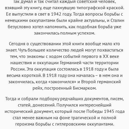
Так думал и так считал каждый советский человек,
Аа
Аа
Аа
Аа
взявший эту книгу, еще пахнувшую типографской краской.
Ее выпустили в свет в 1942 году. Тогда вопросы борьбы с
Helvetica Neue
Georgia
Arial
Times New Roman
немецкими оккупантами были крайне актуальны, и Сталин
Аа
Аа
Аа
Аа
безусловно хотел напомнить, как подобная борьба уже
Menlo
SF Mono
Courier
Courier New
закончилась полным успехом.
Сегодня о существовании этой книги вообще мало кто
знает. Чуть большее количество людей могут похвастаться
тем, что знакомы с ходом событий первого в ХХ веке
нашествия и оккупации Германией части территории
России. Эта оккупация состоялась в 1918 году и была
весьма короткой. В 1918 году она началась – в нем она и
закончилась, когда «закончился» и Второй германский
рейх, построенный Бисмарком.
Тогда и собрали подборку редчайших документов, писем,
статей, донесений. Получился интереснейший
исторический документ, который после Победы 1945 года
стал менее важным на фоне трагической и полной
героизма борьбы с гитлеровскими оккупантами.