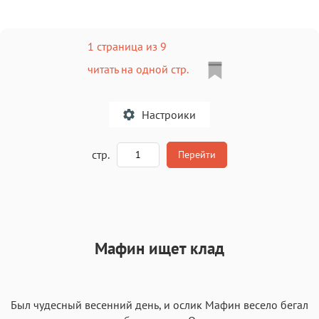
1 страница из 9
читать на одной стр.
Настроики
A
стр.
Перейти
Текст
Текст
Текст
Текст
Мафин ищет клад
Был чудесный весенний день, и ослик Мафин весело бегал
Аа
Аа
Аа
Аа