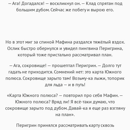
— Ага! Догадался! — воскликнул он. — Клад спрятан под
большим дубом. Сейчас же побегу и вырою его.
Но в этот миг за спиной Мафина раздался тяжёлый вздох.
Ослик быстро обернулся и увидел пингвина Перигрина,
который тоже пристально рассматривал план.
— Ага, сокровище! — прошептал Перигрин. — Долго тут
гадать не приходится. Сомнений нет: это карта Южного
полюса. Сокровище зарыто там! Возьму-ка лыжи, топорик
для льда — и в путь!
«Карта Южного полюса? — повторил про себя Мафин. —
Южного полюса? Вряд ли! Я всё-таки думаю, что
сокровище зарыто под дубом. Давай-ка я еще раз взгляну
на план».
Перигрин принялся рассматривать карту сквозь