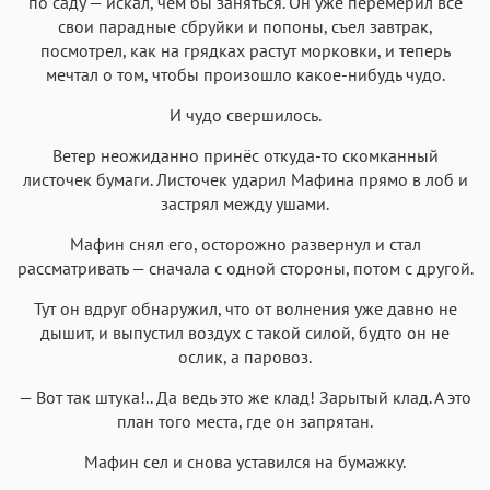
по саду — искал, чем бы заняться. Он уже перемерил все
Roboto
Fira Sans
Garamond
Times
свои парадные сбруйки и попоны, съел завтрак,
посмотрел, как на грядках растут морковки, и теперь
Аа
Аа
Аа
Аа
мечтал о том, чтобы произошло какое-нибудь чудо.
Iowan
SF Serif
New York
San Francisco
И чудо свершилось.
Аа
Аа
Аа
Аа
Ветер неожиданно принёс откуда-то скомканный
Helvetica Neue
Georgia
Arial
Times New Roman
листочек бумаги. Листочек ударил Мафина прямо в лоб и
Аа
Аа
Аа
Аа
застрял между ушами.
Menlo
SF Mono
Courier
Courier New
Мафин снял его, осторожно развернул и стал
рассматривать — сначала с одной стороны, потом с другой.
Тут он вдруг обнаружил, что от волнения уже давно не
дышит, и выпустил воздух с такой силой, будто он не
ослик, а паровоз.
— Вот так штука!.. Да ведь это же клад! Зарытый клад. А это
план того места, где он запрятан.
Мафин сел и снова уставился на бумажку.