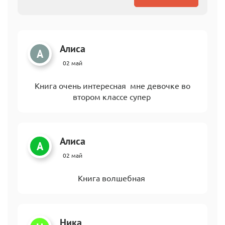
Алиса
А
02 май
Книга очень интересная мне девочке во
втором классе супер
Алиса
А
02 май
Книга волшебная
Ника