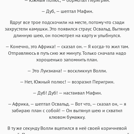
— Дуб, — шептал Мафин.
Вдруг все трое подскочили на месте, потому что сзади
захрустели камушки. Это появился страус Освальд. Вытянув
длинную шею, он посмотрел на карту и улыбнулся.
— Конечно, это Африка! — сказал он. — Я когда-то жил там.
Отправляюсь в путь сию же минуту. Только сначала надо
хорошенько запомнить план.
— Это Луизиана! — воскликнул Волли.
— Нет, Южный полюс! — возразил Перигрин.
— Дуб! Дуб! — настаивал Мафин.
— Африка, — шептал Освальд. — Вот что, — сказал он, — я
забираю план с собой! — Он вытянул шею и схватил
клювом бумажку.
В ту же секунду Волли вцепился в неё своей коричневой