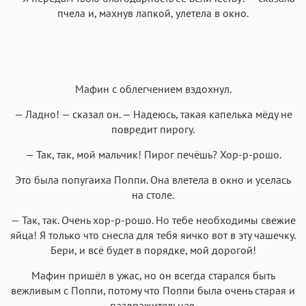
пчела и, махнув лапкой, улетела в окно.
Мафин с облегчением вздохнул.
— Ладно! — сказал он. — Надеюсь, такая капелька мёду не
повредит пирогу.
— Так, так, мой мальчик! Пирог печёшь? Хор-р-рошо.
Это была попугаиха Поппи. Она влетела в окно и уселась
на столе.
— Так, так. Очень хор-р-рошо. Но тебе необходимы свежие
яйца! Я только что снесла для тебя яичко вот в эту чашечку.
Бери, и всё будет в порядке, мой дорогой!
Мафин пришёл в ужас, но он всегда старался быть
вежливым с Поппи, потому что Поппи была очень старая и
раздражительная.