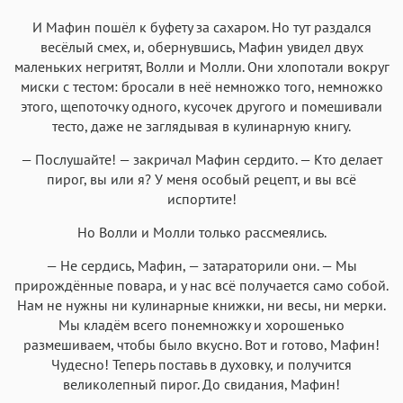
И Мафин пошёл к буфету за сахаром. Но тут раздался
весёлый смех, и, обернувшись, Мафин увидел двух
маленьких негритят, Волли и Молли. Они хлопотали вокруг
миски с тестом: бросали в неё немножко того, немножко
этого, щепоточку одного, кусочек другого и помешивали
тесто, даже не заглядывая в кулинарную книгу.
— Послушайте! — закричал Мафин сердито. — Кто делает
пирог, вы или я? У меня особый рецепт, и вы всё
испортите!
Но Волли и Молли только рассмеялись.
— Не сердись, Мафин, — затараторили они. — Мы
прирождённые повара, и у нас всё получается само собой.
Нам не нужны ни кулинарные книжки, ни весы, ни мерки.
Мы кладём всего понемножку и хорошенько
размешиваем, чтобы было вкусно. Вот и готово, Мафин!
Чудесно! Теперь поставь в духовку, и получится
великолепный пирог. До свидания, Мафин!