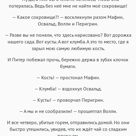
потерялась. Ведь без неё мне не найти моё сокровище!
— Какое сокровище?! — воскликнули разом Мафин,
Освальд, Волли и Перигрин.
— Разве вы не поняли, что здесь нарисовано? Вот дорожка
нашего сада. Вот кусты. А вот клумба. А это то место, где я
зарыл мою самую любимую кость.
И Питер побежал прочь, бережно держа в зубах клочок
бумаги.
— Кость! — простонал Мафин.
— Клумба! — вздохнул Освальд.
— Кусты! — проворчал Перигрин.
— А мы и не сообразили! — прошептал Волли.
И все четверо, убитые горем, отправились домой. Но они
быстро утешились, увидев, что их ждёт чай со сладким
печеньем.