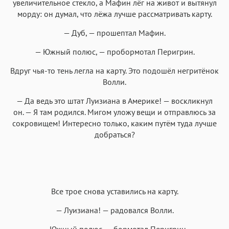
увеличительное стекло, а Мафин лёг на живот и вытянул
морду: он думал, что лёжа лучше рассматривать карту.
— Дуб, — прошептал Мафин.
— Южный полюс, — пробормотал Перигрин.
Вдруг чья-то тень легла на карту. Это подошёл негритёнок
Волли.
— Да ведь это штат Луизиана в Америке! — воскликнул
он. — Я там родился. Мигом уложу вещи и отправлюсь за
сокровищем! Интересно только, каким путём туда лучше
добраться?
Все трое снова уставились на карту.
— Луизиана! — радовался Волли.
— Южный полюс, — бормотал Перигрин.