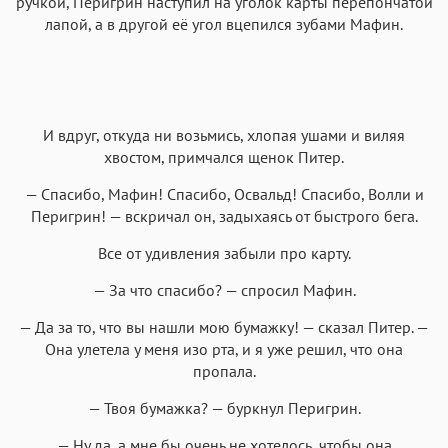
ручкой, Перигрин наступил на уголок карты перепончатой
лапой, а в другой её угол вцепился зубами Мафин.
И вдруг, откуда ни возьмись, хлопая ушами и виляя
хвостом, примчался щенок Питер.
— Спасибо, Мафин! Спасибо, Освальд! Спасибо, Волли и
Перигрин! — вскричал он, задыхаясь от быстрого бега.
Все от удивления забыли про карту.
— За что спасибо? — спросил Мафин.
— Да за то, что вы нашли мою бумажку! — сказал Питер. —
Она улетела у меня изо рта, и я уже решил, что она
пропала.
— Твоя бумажка? — буркнул Перигрин.
— Ну да, а мне бы очень не хотелось, чтобы она