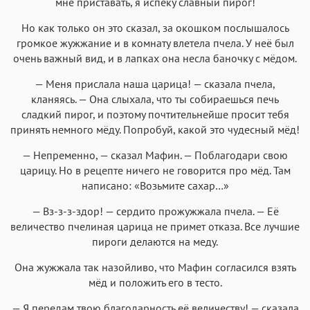
мне приставать, я испеку славный пирог!
Но как только он это сказал, за окошком послышалось
громкое жужжание и в комнату влетела пчела. У неё был
очень важный вид, и в лапках она несла баночку с мёдом.
— Меня прислала наша царица! — сказала пчела,
кланяясь. — Она слыхала, что ты собираешься печь
сладкий пирог, и поэтому почтительнейше просит тебя
принять немного мёду. Попробуй, какой это чудесный мёд!
— Непременно, — сказал Мафин. — Поблагодари свою
царицу. Но в рецепте ничего не говорится про мёд. Там
написано: «Возьмите сахар…»
— Вз-з-з-здор! — сердито прожужжала пчела. — Её
величество пчелиная царица не примет отказа. Все лучшие
пироги делаются на меду.
Она жужжала так назойливо, что Мафин согласился взять
мёд и положить его в тесто.
— Я передам твою благодарность её величеству! — сказала