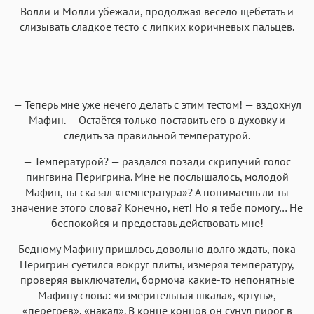
Волли и Молли убежали, продолжая весело щебетать и
слизывать сладкое тесто с липких коричневых пальцев.
— Теперь мне уже нечего делать с этим тестом! — вздохнул
Мафин. — Остаётся только поставить его в духовку и
следить за правильной температурой.
— Температурой? — раздался позади скрипучий голос
пингвина Перигрина. Мне не послышалось, молодой
Мафин, ты сказал «температура»? А понимаешь ли ты
значение этого слова? Конечно, нет! Но я тебе помогу… Не
беспокойся и предоставь действовать мне!
Бедному Мафину пришлось довольно долго ждать, пока
Перигрин суетился вокруг плиты, измеряя температуру,
проверяя выключатели, бормоча какие-то непонятные
Мафину слова: «измерительная шкала», «ртуть»,
«перегрев», «накал». В конце концов он сунул пирог в