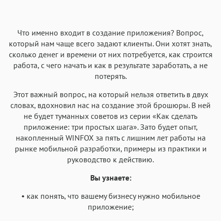
Текст
Текст
Текст
Текст
Что именно входит в создание приложения? Вопрос,
который нам чаще всего задают клиенты. Они хотят знать,
сколько денег и времени от них потребуется, как строится
работа, с чего начать и как в результате заработать, а не
потерять.
Аа
Аа
Аа
Аа
Этот важный вопрос, на который нельзя ответить в двух
Roboto
Fira Sans
Garamond
Times
словах, вдохновил нас на создание этой брошюры. В ней
не будет туманных советов из серии «Как сделать
Аа
Аа
Аа
Аа
приложение: три простых шага». Зато будет опыт,
Iowan
SF Serif
New York
San Francisco
накопленный WINFOX за пять с лишним лет работы на
рынке мобильной разработки, примеры из практики и
Аа
Аа
Аа
Аа
руководство к действию.
Helvetica Neue
Georgia
Arial
Times New Roman
Вы узнаете:
Аа
Аа
Аа
Аа
• как понять, что вашему бизнесу нужно мобильное
Menlo
SF Mono
Courier
Courier New
приложение;