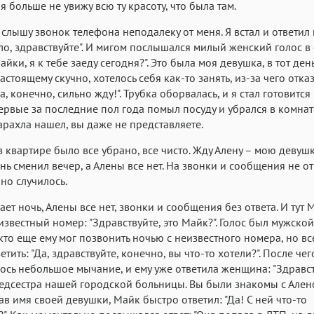
я больше не увижу всю ту красоту, что была там.
Roboto
Fira Sans
Garamond
лышу звонок телефона неподалеку от меня. Я встал и ответил 
Аа
Аа
Аа
Ало, здравствуйте". И мигом послышался милый женский голос в 
Iowan
SF Serif
San Francisco
йки, я к тебе заеду сегодня?". Это была моя девушка, в тот ден
Аа
Аа
астоящему скучно, хотелось себя как-то занять, из-за чего отка
Аа
Да, конечно, сильно жду!". Трубка оборвалась, и я стал готовится
Helvetica Neue
Georgia
Arial
Time
первые за последние пол года помыл посуду и убрался в комнат
Аа
Аа
Аа
арахла нашел, вы даже не представляете.
Menlo
Courier
Courier New
квартире было все убрано, все чисто. Жду Алену – мою девушк
нь сменил вечер, а Алены все нет. На звонки и сообщения не от
чно случилось.
 ночь, Алены все нет, звонки и сообщения без ответа. И тут 
известный номер: "Здравствуйте, это Майк?". Голос был мужской
кто еще ему мог позвонить ночью с неизвестного номера, но вс
тить: "Да, здравствуйте, конечно, вы что-то хотели?". После чег
сь небольшое мычание, и ему уже ответила женщина: "Здравст
едсестра нашей городской больницы. Вы были знакомы с Алено
мя своей девушки, Майк быстро ответил: "Да! С ней что-то