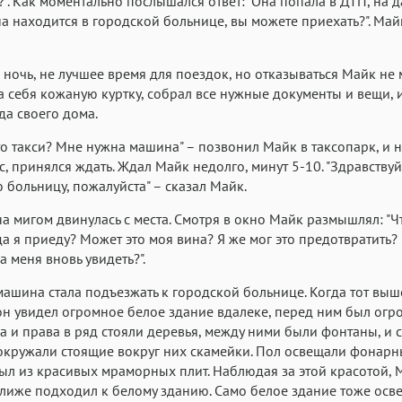
?". Как моментально послышался ответ: "Она попала в ДТП, на 
а находится в городской больнице, вы можете приехать?". Май
чь, не лучшее время для поездок, но отказываться Майк не м
а себя кожаную куртку, собрал все нужные документы и вещи,
да своего дома.
 такси? Мне нужна машина" – позвонил Майк в таксопарк, и 
с, принялся ждать. Ждал Майк недолго, минут 5-10. "Здравствуй
 больницу, пожалуйста" – сказал Майк.
игом двинулась с места. Смотря в окно Майк размышлял: "Ч
да я приеду? Может это моя вина? Я же мог это предотвратить? 
а меня вновь увидеть?".
ина стала подъезжать к городской больнице. Когда тот выш
н увидел огромное белое здание вдалеке, перед ним был ог
ва и права в ряд стояли деревья, между ними были фонтаны, и 
кружали стоящие вокруг них скамейки. Пол освещали фонарн
ыл из красивых мраморных плит. Наблюдая за этой красотой, 
лиже подходил к белому зданию. Само белое здание тоже осв