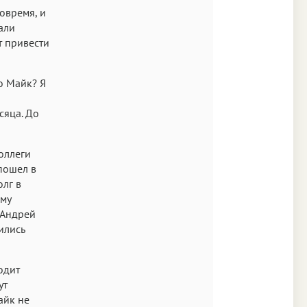
овремя, и
тали
т привести
о Майк? Я
сяца. До
оллеги
пошел в
олг в
ему
 Андрей
ились
одит
ут
айк не