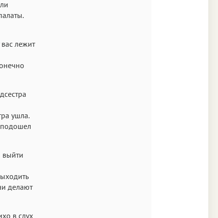
яли
палаты.
 вас лежит
Конечно
дсестра
ра ушла.
н подошел
 выйти
выходить
чи делают
ихо в слух