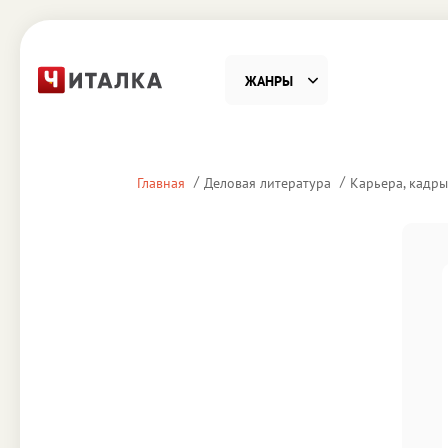
ЖАНРЫ
Фантастика
Детекти
Главная
Деловая литература
Карьера, кадры
Приключения
Проза
Наука, Образование
Справоч
Религия и духовность
Поэзия
Юмор
Домово
Деловая литература
Старин