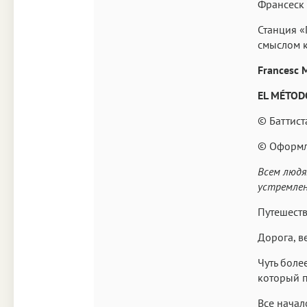
Франсеск 
Станция «
смыслом 
Francesc M
EL MÉTOD
© Баттист
© Оформле
Всем людя
устремлен
Путешеств
Дорога, в
Чуть боле
который п
Все начал