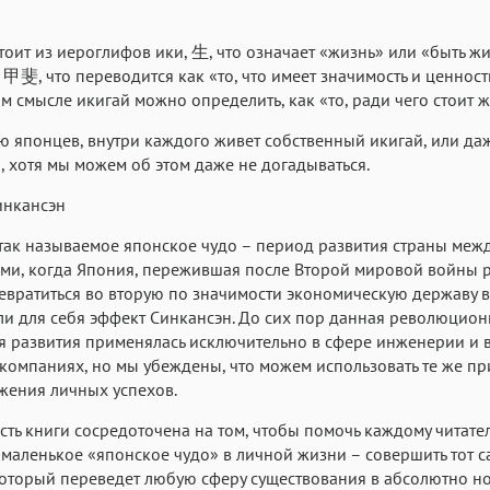
тоит из иероглифов ики, 生, что означает «жизнь» или «быть ж
, 甲斐, что переводится как «то, что имеет значимость и ценность
м смысле икигай можно определить, как «то, ради чего стоит ж
 японцев, внутри каждого живет собственный икигай, или да
, хотя мы можем об этом даже не догадываться.
инкансэн
так называемое японское чудо – период развития страны межд
ми, когда Япония, пережившая после Второй мировой войны 
евратиться во вторую по значимости экономическую державу в
и для себя эффект Синкансэн. До сих пор данная революцион
 развития применялась исключительно в сфере инженерии и 
компаниях, но мы убеждены, что можем использовать те же п
жения личных успехов.
сть книги сосредоточена на том, чтобы помочь каждому читате
 маленькое «японское чудо» в личной жизни – совершить тот 
оторый переведет любую сферу существования в абсолютно н