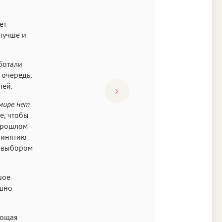
ет
 лучше и
ботали
 очередь,
лей.
мире нет
же, чтобы
 прошлом
принятию
д выбором
шое
ешно
ующая