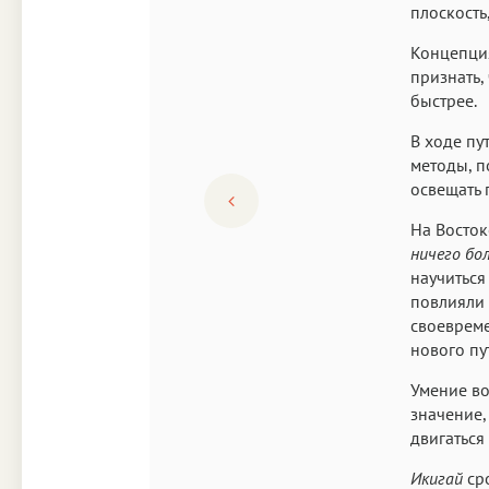
плоскость
Концепция
признать,
быстрее.
В ходе пу
методы, п
освещать 
На Восток
ничего бо
научиться
повлияли 
своевреме
нового пу
Умение во
значение,
двигаться
Икигай
сро