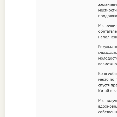
желаниями
местности
продолжит
Мы решили
обитателе
наполненн
Результат
счастливо
молодости
возможно
Ко всеобщ
место по 
спустя пр
Китай и с
Мы получи
вдохновил
собствен