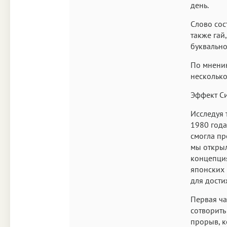
день.
Слово сос
также гай
буквально
По мнению
несколько
Эффект С
Исследуя 
1980 года
смогла пр
мы открыл
концепция
японских 
для дости
Первая ча
сотворить
прорыв, к