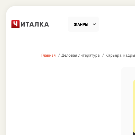
ЖАНРЫ
Фантастика
Детекти
Главная
Деловая литература
Карьера, кадры
Приключения
Проза
Наука, Образование
Справоч
Религия и духовность
Поэзия
Юмор
Домово
Деловая литература
Старин