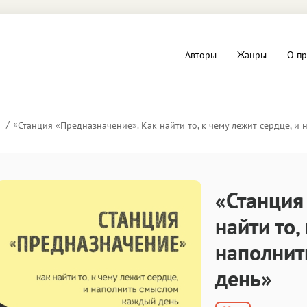
Авторы
Жанры
О пр
вы и Триллеры
Любовные романы
«
Станция «Предназначение». Как найти то, к чему лежит сердце, и
Детское
ная литература
Документальная литератур
«Станция
Драматургия
найти то,
наполнит
дство
Компьютеры и Интернет
день»
ное
Фольклор