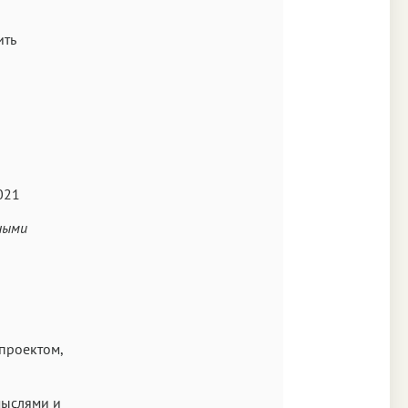
кст
ить
Аа
021
Times
Аа
нными
New York
Аа
s New Roman
Аа
 проектом,
SF Mono
мыслями и