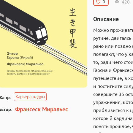
420
0
Описание
Можно проживать 
рутине, двигаясь
рано или поздно 
полагают, что у 
то, ради чего сто
Гарсиа и Франсес
путешествие, в х
и постигните сил
совершите 35 ост
Карьера, кадры
Жанр:
упражнения, кот
Франсеск Миральес
Автор:
приблизиться к ц
который кардина
понять прошлое, 