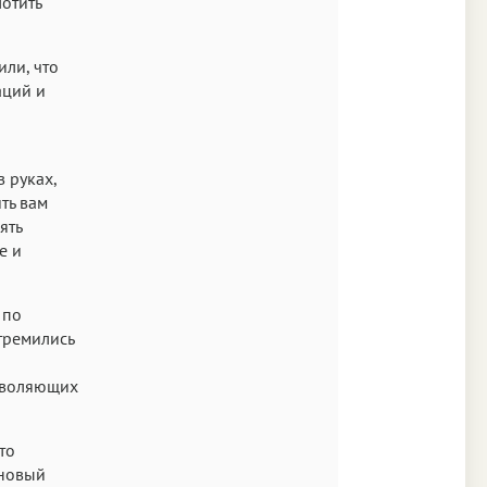
лотить
или, что
аций и
в руках,
ть вам
ять
е и
 по
тремились
озволяющих
то
 новый