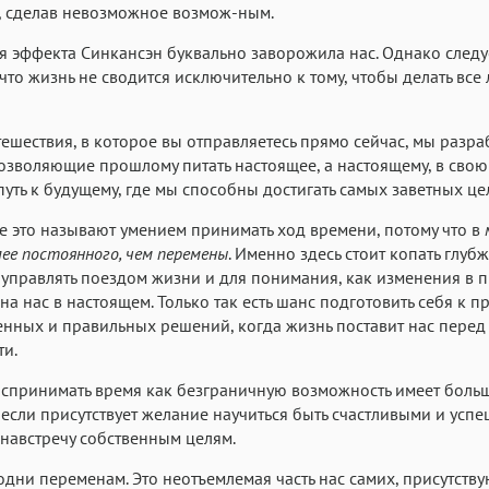
, сделав невозможное возмож-ным.
 эффекта Синкансэн буквально заворожила нас. Однако следу
 что жизнь не сводится исключительно к тому, чтобы делать все
тешествия, в которое вы отправляетесь прямо сейчас, мы разра
озволяющие прошлому питать настоящее, а настоящему, в свою
путь к будущему, где мы способны достигать самых заветных це
е это называют умением принимать ход времени, потому что в
лее постоянного, чем перемены
. Именно здесь стоит копать глуб
 управлять поездом жизни и для понимания, как изменения в
на нас в настоящем. Только так есть шанс подготовить себя к 
нных и правильных решений, когда жизнь поставит нас пере
ти.
спринимать время как безграничную возможность имеет боль
 если присутствует желание научиться быть счастливыми и усп
 навстречу собственным целям.
дни переменам. Это неотъемлемая часть нас самих, присутств