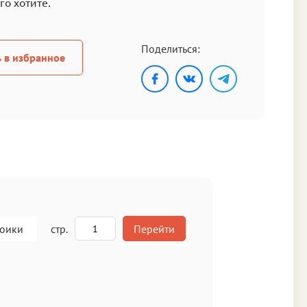
го хотите.
Поделиться:
 в избранное
роики
стр.
Перейти
A