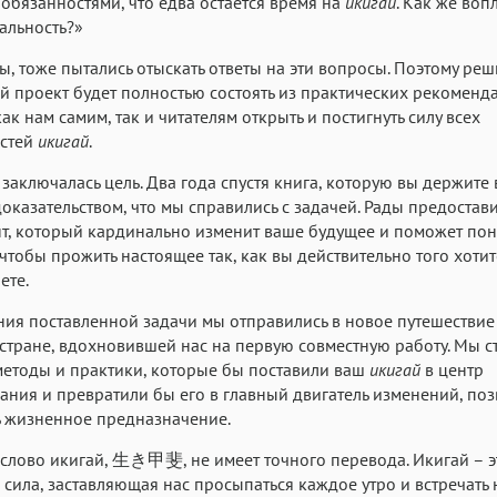
обязанностями, что едва остается время на
икигай
. Как же воп
еальность?»
ы, тоже пытались отыскать ответы на эти вопросы. Поэтому реш
 проект будет полностью состоять из практических рекоменд
ак нам самим, так и читателям открыть и постигнуть силу всех
стей
икигай
.
м заключалась цель. Два года спустя книга, которую вы держите 
доказательством, что мы справились с задачей. Рады предостави
т, который кардинально изменит ваше будущее и поможет пон
чтобы прожить настоящее так, как вы действительно того хотит
ете.
ия поставленной задачи мы отправились в новое путешествие
стране, вдохновившей нас на первую совместную работу. Мы с
методы и практики, которые бы поставили ваш
икигай
в центр
ания и превратили бы его в главный двигатель изменений, п
 жизненное предназначение.
слово икигай, 生き甲斐, не имеет точного перевода. Икигай – э
сила, заставляющая нас просыпаться каждое утро и встречать