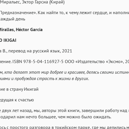
Миральес, Эктор Гарсиа (Кирай)
Текст
Текст
Текст
Те
Предназначение». Как найти то, к чему лежит сердце, и наполн
каждый день
iralles, Héctor Garcia
O IKIGAI
а В., перевод на русский язык, 2021
Аа
Аа
Аа
Roboto
Fira Sans
ние. ISBN 978-5-04-116927-5 ООО «Издательство «Эксмо», 2
Garamond
Аа
Аа
Аа
м, кто делает этот мир добрее и красивее, делясь своими исти
иями и пробуждая страсть к жизни в других.
Iowan
SF Serif
San Francisco
Аа
Аа
ие в страну Икигай
Аа
Helvetica Neue
Georgia
Arial
Time
едущая к счастью
Аа
Аа
Аа
е двух лет назад, мы, авторы этой книги, завершили работу над
Menlo
одарил нам нечто большее, чем можно было ожидать.
Courier
Courier New
ось с простого разговора в токийском парке, где мы делились 