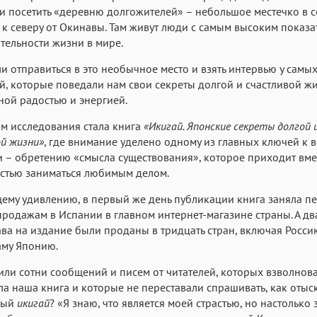
 посетить «деревню долгожителей» – небольшое местечко в с
 к северу от Окинавы. Там живут люди с самым высоким показа
ельности жизни в мире.
 отправиться в это необычное место и взять интервью у сам
й, которые поведали нам свои секреты долгой и счастливой жи
ой радостью и энергией.
ом исследования стала книга
«Икигай. Японские секреты долгой 
й жизни»
, где внимание уделено одному из главных ключей к 
 – обретению «смысла существования», которое приходит вме
стью заниматься любимым делом.
ему удивлению, в первый же день публикации книга заняла п
продажам в Испании в главном интернет-магазине страны. А дв
ава на издание были проданы в тридцать стран, включая Росси
аму Японию.
ли сотни сообщений и писем от читателей, которых взволнова
а наша книга и которые не переставали спрашивать, как отыс
ный
икигай
? «Я знаю, что является моей страстью, но настолько 