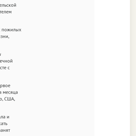
ельской
телем
ых пожилых
зни,
и
вечной
сте с
ервое
а месяца
ю, США,
ла и
кать
занят