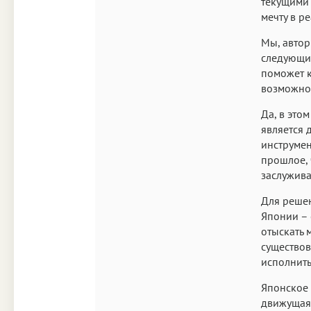
текущими 
мечту в р
Мы, автор
следующий
поможет к
возможно
Да, в это
является 
инструмен
прошлое, 
заслужива
Для решен
Японии – 
отыскать 
существов
исполнить
Японское 
движущая 