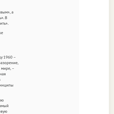
ивым», а
». В
ить».
же
у 1960 –
разорение,
 мире, –
ная
в
ринципы
лю
самый
овую