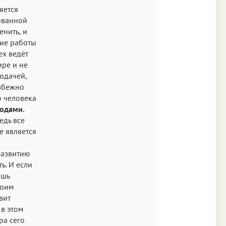
яется
Аа
зованной
Times
енить, и
ние работы
Аа
ех ведёт
New York
ире и не
одачей,
Аа
збежно
s New Roman
о человека
годами.
Аа
едь все
SF Mono
е является
развитию
ь. И если
ишь
воим
вит
в этом
ра сего