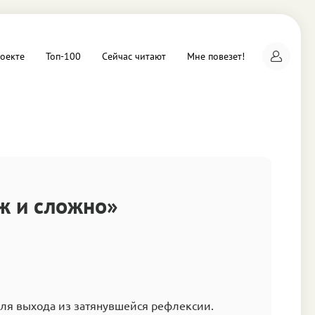
оекте
Топ-100
Сейчас читают
Мне повезет!
а
уж и сложно»
для выхода из затянувшейся рефлексии.