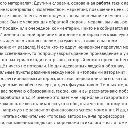
ого материала»; Другими словами, основанная
работа
таких а
нина: контракты с издательством, маркетинг, повышение цены, 
и все такое. То есть, если подумать, то ваше желание измениться
знес. Вы не человек для обратной стороны медали, вы лишь ро
т продаж или очередной комментарий. Никто не собирается в
 И именно по этой причине я искренне презираю весь вышеуп
чь идет не о книгах в целом, разумеется, а лишь о частном
онном» разделе). И если кто-то вдруг ненароком перепутал ме
 «светилами», то попрошу закрыть данное произведение и уйт
 этот материал входит в отрывок, который можно прочесть бес
щё ничего не потеряли. Но для адекватных людей я обозначу
альные пункты различия между мной и «топовыми авторами»:
рофессиональным автором, хотя моя первая книга всего за по
до отметки «бестселлер», я здесь факультативно. Т.е. я так же, к
 вас получаю образование, так же, как и вы рассматриваю по
заработка и т.д. И именно это даёт мне карт-бланш говорить пр
ожность не лизать читателю ухо и общаться честно, потому что
 напрямую не зависит от финансового успеха моих книг. И да, 
я читать исключительно «топовых авторов», а-ля профессоров
ти, напыщенных индюков с корочками психолога – вас я тоже