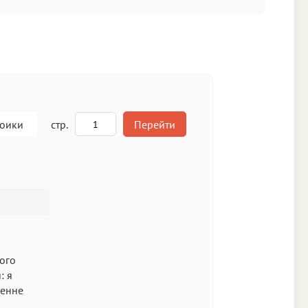
роики
стр.
Перейти
A
кст
мого
: я
ренне