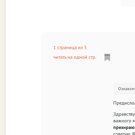
1 страница из 3
читать на одной стр.
Ознакоми
Предисло
Здравству
важного м
презираю
советую. 