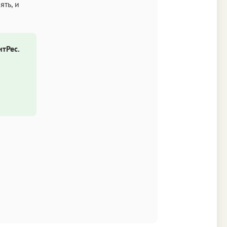
ять, и
итРес.