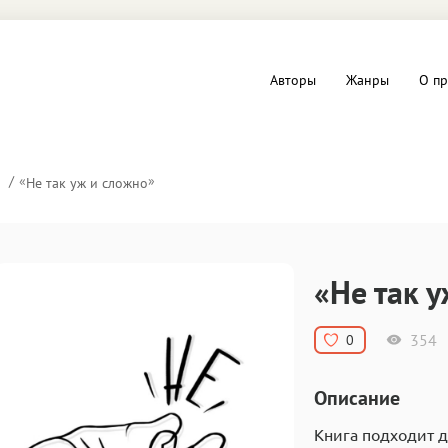
Авторы
Жанры
О пр
вы и Триллеры
Любовные романы
«
»
Не так уж и сложно
Детское
ная литература
Документальная литератур
«Не так 
Драматургия
354
0
дство
Компьютеры и Интернет
Описание
ное
Фольклор
Книга подходит 