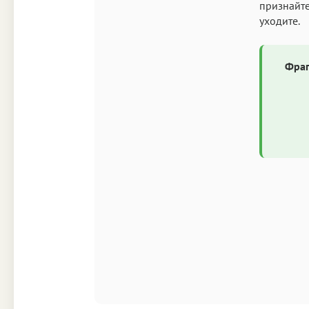
признайте
уходите.
Фраг