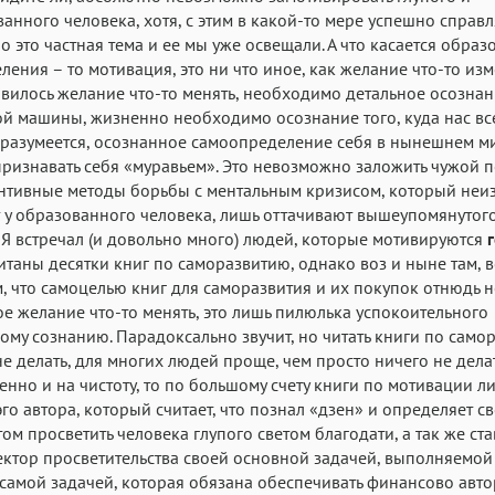
анного человека, хотя, с этим в какой-то мере успешно справл
Аа
Аа
Аа
но это частная тема и ее мы уже освещали. А что касается обра
Roboto
Fira Sans
Garamond
еления – то мотивация, это ни что иное, как желание что-то изм
вилось желание что-то менять, необходимо детальное осозна
Аа
Аа
Аа
й машины, жизненно необходимо осознание того, куда нас вс
Iowan
SF Serif
San Francisco
 разумеется, осознанное самоопределение себя в нынешнем м
ризнавать себя «муравьем». Это невозможно заложить чужой п
Аа
Аа
Аа
нтивные методы борьбы с ментальным кризисом, который неи
Helvetica Neue
Georgia
Arial
Time
 у образованного человека, лишь оттачивают вышеупомянутог
 Я встречал (и довольно много) людей, которые мотивируются
Аа
Аа
Аа
таны десятки книг по саморазвитию, однако воз и ныне там, в
Menlo
Courier
Courier New
м, что самоцелью книг для саморазвития и их покупок отнюдь н
е желание что-то менять, это лишь пилюлька успокоительного
ому сознанию. Парадоксально звучит, но читать книги по само
не делать, для многих людей проще, чем просто ничего не делат
енно и на чистоту, то по большому счету книги по мотивации л
эго автора, который считает, что познал «дзен» и определяет с
ом просветить человека глупого светом благодати, а так же ста
ктор просветительства своей основной задачей, выполняемой 
 самой задачей, которая обязана обеспечивать финансово авто