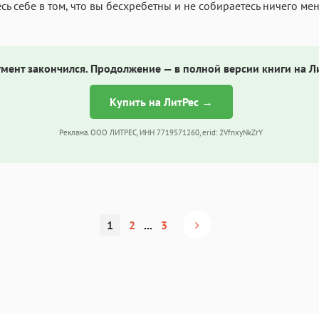
сь себе в том, что вы бесхребетны и не собираетесь ничего мен
мент закончился. Продолжение — в полной версии книги на Л
Купить на ЛитРес →
Реклама. ООО ЛИТРЕС, ИНН 7719571260, erid: 2VfnxyNkZrY
1
2
...
3