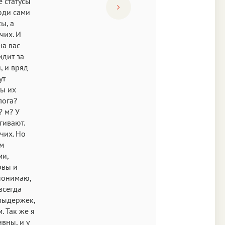
е статусы
юди сами
ы, а
чих. И
на вас
идит за
, и вряд
ут
ты их
лога?
? м? У
гивают.
чих. Но
м
ми,
рвы и
 понимаю,
всегда
 выдержек,
. Так же я
вны, и у