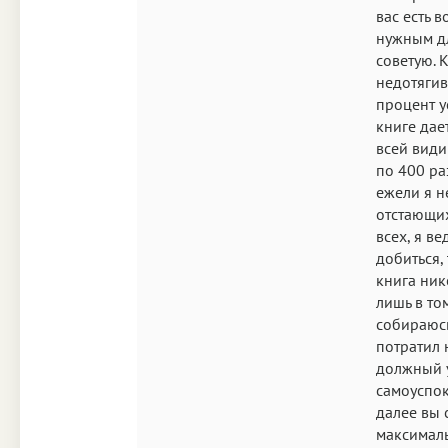
вас есть 
нужным дл
советую. 
недотягив
процент у
книге дае
всей види
по 400 ра
ежели я не
отстающих
всех, я в
добиться,
книга ник
лишь в том
собираюсь
потратил 
должный у
самоуспок
далее вы 
максимал