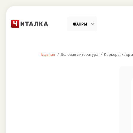
ЖАНРЫ
Фантастика
Детекти
Главная
Деловая литература
Карьера, кадры
Приключения
Проза
Наука, Образование
Справоч
Религия и духовность
Поэзия
Юмор
Домово
Деловая литература
Старин