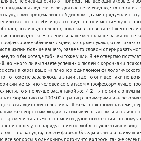
и для вас не очевидно, что от природы мы все одинаковые, и вс
ет придуманы людьми, если для вас не очевидно, что по сути л
 науку, сами придумали к ней дипломы, сами придумали статус
епили все это на себя и делают вид, что они многим лучше про
аботает, но лишь до тех пор, пока вы в это верите. Так что если 
сть» производит впечатление и ваше ментальное развитие не в
профессоров» обычных людей, которые пукают, отрыгиваются
ют в жизни больше вашего, разве что словом оперировать мог
нее, то я бы хотел, чтобы вы тоже ушли. Я не отвергаю постула
й, но много ли вы знаете успешных людей с корочками психо
ас есть на карандаше миллионер с дипломом филологического
то-то тоже не завалялось, а значит, где-то они все-таки не дотя
ори считается, что человек со статусом «профессор» лучше про
ся меня, то я не лучше вас, я такой же. И
2
– я не считаю нужны
ать информацию на 100500 страниц с примерами и аллегория
 целевая аудитория селективна. Я желаю сэкономить время, не
таким же непростым людям, каким являюсь я сам, и я отлично
 нет времени читать многотомники дутой психологии, поэтому я 
атко и по делу, но наряду с этим не люблю сухое чтиво в виде
тчетов – это занудно, посему формат беседы я считаю наилучшим
ю все вопросы в одну книгу, потому что вопросы так же селекти