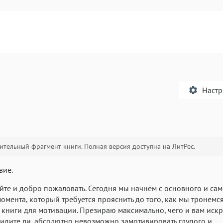
Наст
тельный фрагмент книги. Полная версия доступна на ЛитРес.
Текст
Текст
Текст
Те
вие.
йте и добро пожаловать. Сегодня мы начнём с основного и са
омента, который требуется прояснить до того, как мы тронемся
книги для мотивации. Презираю максимально, чего и вам иск
Видите ли, абсолютно невозможно замотивировать глупого и