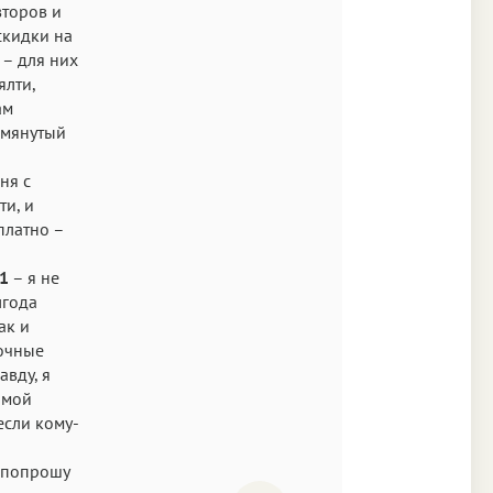
второв и
скидки на
 – для них
ялти,
ам
омянутый
ня с
и, и
платно –
1
– я не
лгода
ак и
бочные
авду, я
 мой
если кому-
 попрошу