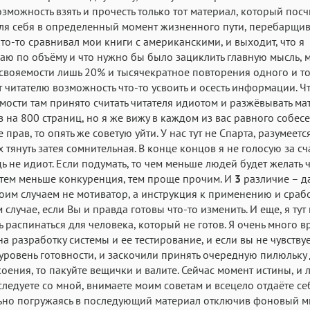
возможность взять и прочесть только тот материал, который посч
я себя в определенный момент жизненного пути, перебарщив
Кто-то сравнивал мои книги с американскими, и выходит, что я
аю по объёму и что нужно бы было зациклить главную мысль, 
свояемости лишь 20% и тысячекратное повторения одного и то
т читателю возможность что-то усвоить и осесть информации. Чт
мости там принято считать читателя идиотом и разжёвывать ма
з на 800 страниц, но я же вижу в каждом из вас равного собес
 прав, то опять же советую уйти. У нас тут не Спарта, разумеется
 тянуть затея сомнительная. В конце концов я не голосую за сч
едь не идиот. Если подумать, то чем меньше людей будет желать 
 тем меньше конкуренция, тем проще прочим. И
3
различие – д
оим случаем не мотиватор, а инструкция к применению и сраб
 случае, если Вы и правда готовы что-то изменить. И еще, я тут
 распинаться для человека, который не готов. Я очень много 
на разработку системы и ее тестирование, и если вы не чувствуе
ровень готовности, и заскочили принять очередную пилюльку
оения, то пакуйте вещички и валите. Сейчас момент истины, и 
следуете со мной, внимаете моим советам и всецело отдаёте се
ьно погружаясь в последующий материал отключив фоновый м