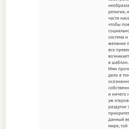
необразов
религия, 
части нас
чтобы поя
социально
система и
желание п
все преве
возникает
в шаблон.
Ими прочи
дело в то
осознанно
собственн
и ничего 
уж откров
раздутое 
приоритет
данный ве
мире, той