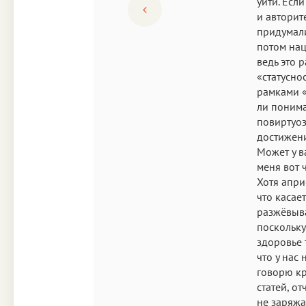
уйти. Есл
и авторит
придумали
потом нац
ведь это р
«статусно
рамками «
ли понима
повиртуоз
достижени
Может у в
меня вот ч
Хотя апри
что касает
разжёвыв
поскольку
здоровье 
что у нас
говорю кр
статей, о
не заряжа