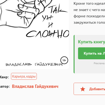
Кроме того идеал
не знает с чего 
форме психодели
закружиться голо
Купить книгу
Купить на 
Реклама.
Карьера, кадры
Жанр:
Владислав Гайдукевич
Автор:
Добавить