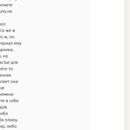
итаете
ать не
мол
го же в
о ж, по
териал ему
едника,
, но
астье для
чего-то
анная
отает она
 не
времени
те в себе
 для
либо
бя плану,
ир, либо