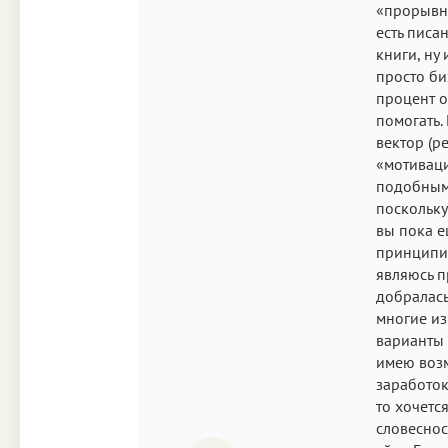
«прорывн
есть писа
книги, ну 
просто би
процент о
помогать.
вектор (ре
«мотиваци
подобными
поскольку
вы пока е
принципи
являюсь п
добралась 
многие из
варианты 
имею возм
заработок
то хочетс
словеснос