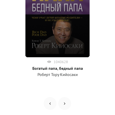
1040628
Богатый папа, бедный папа
Роберт Тору Кийосаки