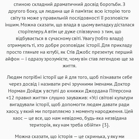
спиною складний драматичний досвід боротьби. З
другого боку, ця людина ще й пам’ятає всю історію того
світу та може у правильній послідовності її розповісти
іншим. Можна сказати, що влада в цьому випадку дісталася
сторітелеру. А втім це дуже співзвучно з тим, що
відбувається в сучасному світі. Увагу (тобто владу)
отримують ті, хто добре розповідає історії. Для прикладу
просто гляньте на ютубі, як Стів Джобс презентує перший
айфон — і одразу зрозумієте, чому він став легендою ще за
життя.
Людям потрібні історії ще й для того, щоб пізнавати себе
через досвід і називати речі зручними іменами. Доктор
Норман Дойдж у вступі до книжки Джордана Пітерсона
«12 правил життя» слушно зауважив: «Усі світові культури
вигадували історії, щоб допомогти людям давати ради
хаосу, у який ми потрапляємо з моменту народження. Цей
хаос — це все, що нам невідомо, будь-яка незвідана
територія, яку нам треба обійти» {3}.
Можна сказати, що історія — це скринька, у яку ми