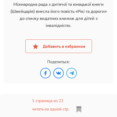
Мiжнapoднa paдa з дитячoї тa юнaцькoї книги
(Швeйцapiя) внecлa йoгo пoвicть «Piкi тa дopoги»
дo cпиcку видaтниx книжoк для дiтeй з
iнвaлiднicтю.
Добавить в избранное
Поделиться:
1 страница из 22
читать на одной стр.