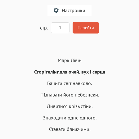
Настроики
A
стр.
Перейти
Текст
Текст
Текст
Текст
Марк Лівін
Сторітелінг для очей, вух і серця
Бачити світ навколо.
Аа
Пізнавати його небезпеки.
Аа
Аа
Аа
Roboto
Fira Sans
Garamond
Times
Дивитися крізь стіни.
Аа
Аа
Аа
Аа
Знаходити одне одного.
Iowan
SF Serif
New York
San Francisco
Ставати ближчими.
Аа
Аа
Аа
Аа