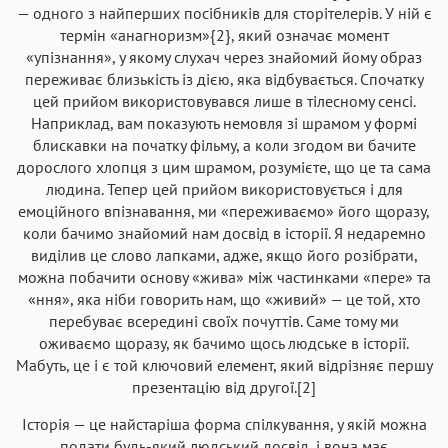
— одного з найперших посібників для сторітелерів. У ній є
термін «анагноризм»{2}, який означає момент
«упізнання», у якому слухач через знайомий йому образ
переживає близькість із дією, яка відбувається. Спочатку
цей прийом використовувався лише в тілесному сенсі.
Наприклад, вам показують немовля зі шрамом у формі
блискавки на початку фільму, а коли згодом ви бачите
дорослого хлопця з цим шрамом, розумієте, що це та сама
людина. Тепер цей прийом використовується і для
емоційного впізнавання, ми «переживаємо» його щоразу,
коли бачимо знайомий нам досвід в історії. Я недаремно
виділив це слово лапками, адже, якщо його розібрати,
можна побачити основу «жива» між частинками «пере» та
«ння», яка ніби говорить нам, що «живий» — це той, хто
перебуває всередині своїх почуттів. Саме тому ми
оживаємо щоразу, як бачимо щось людське в історії.
Мабуть, це і є той ключовий елемент, який відрізняє першу
презентацію від другої.[2]
Історія — це найстаріша форма спілкування, у якій можна
подати будь-який людський досвід, і вона має