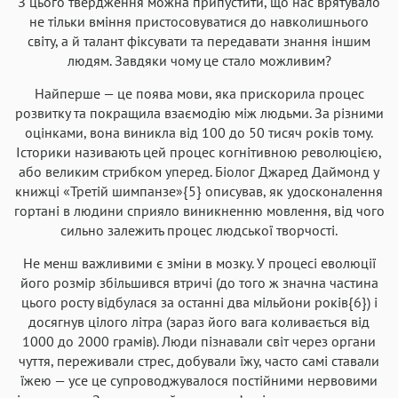
З цього твердження можна припустити, що нас врятувало
не тільки вміння пристосовуватися до навколишнього
світу, а й талант фіксувати та передавати знання іншим
людям. Завдяки чому це стало можливим?
Найперше — це поява мови, яка прискорила процес
розвитку та покращила взаємодію між людьми. За різними
оцінками, вона виникла від 100 до 50 тисяч років тому.
Історики називають цей процес когнітивною революцією,
або великим стрибком уперед. Біолог Джаред Даймонд у
книжці «Третій шимпанзе»{5} описував, як удосконалення
гортані в людини сприяло виникненню мовлення, від чого
сильно залежить процес людської творчості.
Не менш важливими є зміни в мозку. У процесі еволюції
його розмір збільшився втричі (до того ж значна частина
цього росту відбулася за останні два мільйони років{6}) і
досягнув цілого літра (зараз його вага коливається від
1000 до 2000 грамів). Люди пізнавали світ через органи
чуття, переживали стрес, добували їжу, часто самі ставали
їжею — усе це супроводжувалося постійними нервовими