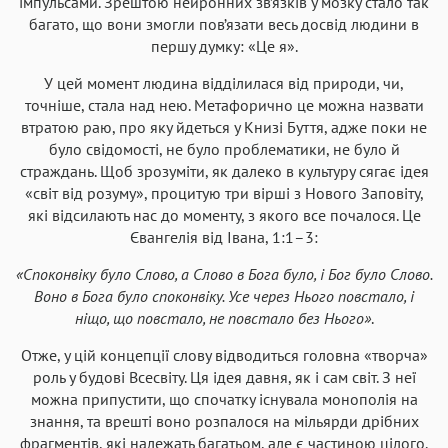
імпульсами. Зрештою нейронних зв’язків у мозку стало так
багато, що вони змогли пов’язати весь досвід людини в
першу думку: «Це я».
У цей момент людина відділилася від природи, чи,
точніше, стала над нею. Метафорично це можна назвати
втратою раю, про яку йдеться у Книзі Буття, адже поки не
було свідомості, не було проблематики, не було й
страждань. Щоб зрозуміти, як далеко в культуру сягає ідея
«світ від розуму», процитую три вірші з Нового Заповіту,
які відсилають нас до моменту, з якого все почалося. Це
Євангелія від Івана, 1:1–3:
«Споконвіку було Слово, а Слово в Бога було, і Бог було Слово.
Воно в Бога було споконвіку. Усе через Нього повстало, і
ніщо, що повстало, не повстало без Нього»
.
Отже, у цій концепції слову відводиться головна «творча»
роль у будові Всесвіту. Ця ідея давня, як і сам світ. З неї
можна припустити, що спочатку існувала монополія на
знання, та врешті воно розпалося на мільярди дрібних
фрагментів, які належать багатьом, але є частиною цілого.