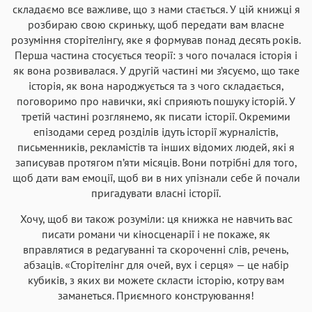
складаємо все важливе, що з нами стається. У цій книжці я
розбираю свою скриньку, щоб передати вам власне
розуміння сторітелінгу, яке я формував понад десять років.
Перша частина стосується теорії: з чого почалася історія і
як вона розвивалася. У другій частині ми з’ясуємо, що таке
історія, як вона народжується та з чого складається,
поговоримо про навички, які сприяють пошуку історій. У
третій частині розглянемо, як писати історії. Окремими
епізодами серед розділів ідуть історії журналістів,
письменників, рекламістів та інших відомих людей, які я
записував протягом п’яти місяців. Вони потрібні для того,
щоб дати вам емоції, щоб ви в них упізнали себе й почали
пригадувати власні історії.
Хочу, щоб ви також розуміли: ця книжка не навчить вас
писати романи чи кіносценарії і не покаже, як
вправлятися в редагуванні та скороченні слів, речень,
абзаців. «Сторітелінг для очей, вух і серця» — це набір
кубиків, з яких ви можете скласти історію, котру вам
заманеться. Приємного конструювання!