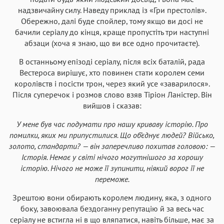
надзвичайну силу. Наведу приклад із «Гри престолів».
Обережно, далі буде спойлер, тому якщо ви досі не
бачили серіалу до кінця, краще пропустіть три наступні
абзаци (хоча я знаю, що ви все одно прочитаєте).
В останньому епізоді серіалу, після всіх баталій, рада
Вестероса вирішує, хто повинен стати королем семи
королівств і посісти трон, через який усе «заварилося».
Після суперечок і розмов слово взяв Тіріон Ланістер. Він
вийшов і сказав:
У мене був час подумати про нашу криваву історію. Про
помилки, яких ми припустилися. Що об’єднує людей? Військо,
золото, стандарти? — він заперечливо похитав головою: —
Історія. Немає у світі нічого могутнішого за хорошу
історію. Нічого не може її зупинити, ніякий ворог її не
переможе.
Зрештою вони обирають королем людину, яка, з одного
боку, завоювала бездоганну репутацію й за весь час
серіалу не встигла ні в що вляпатися, навіть більше, має за