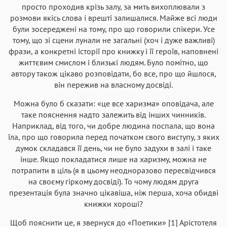
просто проходив крізь залу, за мить вихоплювали з
розмови якісь слова і врешті залишалися. Майже всі люди
були зосереджені на тому, про що говорили спікери. Усе
тому, що зі сцени лунали не загальні (хоч і дуже важливі)
фрази, а конкретні історії про книжку і її героїв, наповнені
життєвим смислом і близькі людям. Було помітно, що
автору також цікаво розповідати, бо все, про що йшлося,
він пережив на власному досвіді.
Можна було б сказати: «це все харизма» оповідача, але
таке пояснення надто залежить від інших чинників.
Наприклад, від того, чи добре людина поспала, що вона
їла, про що говорила перед початком свого виступу, з яких
думок складався її день, чи не було задухи в залі і таке
інше. Якщо покладатися лише на харизму, можна не
потрапити в ціль (я в цьому неодноразово пересвідчився
на своєму гіркому досвіді). То чому людям друга
презентація була значно цікавіша, ніж перша, хоча обидві
книжки хороші?
Щоб пояснити це, я звернуся до «Поетики» [1] Арістотеля