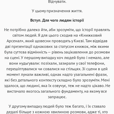
Відчувати.
Helvetica Neue
Georgia
Arial
Times New Roman
У цьому призначення життя.
Аа
Аа
Аа
Аа
Вступ. Для чого людям історії
Menlo
SF Mono
Courier
Courier New
Не потрібно далеко йти, аби зрозуміти, що історії правлять
світом людей. Я для цього сходив на «Книжковий
Арсенал», який щовесни проводять у Києві. Там відвідав
дві презентації однакових за статусом книжок, між якими
була суттєва відмінність — рівень зацікавлення до розмови
на сцені. У першому випадку хоч людей було і немало, але
вони нудьгували: позіхали, зазирали у свої телефони,
перешіптувалися чи совалися на стільцях. Зі сцени в цей
момент лунали важливі, однак надто узагальнені фрази,
які без детального контексту складно було зрозуміти. Мені
здалося, що людині, яка їх озвучує, теж не надто цікаво. Не
вистачало якогось загального фундаменту, на якому все
запрацює.
У другому випадку людей було теж багато, і їх ставало
дедалі більше з кожною хвилиною розмови, адже ті, хто