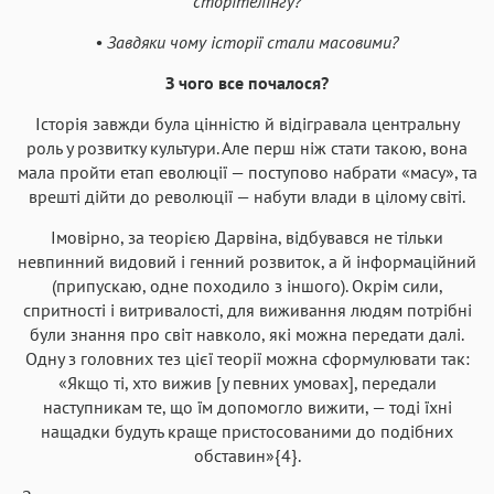
сторітелінгу?
• Завдяки чому історії стали масовими?
З чого все почалося?
Історія завжди була цінністю й відігравала центральну
роль у розвитку культури. Але перш ніж стати такою, вона
мала пройти етап еволюції — поступово набрати «масу», та
врешті дійти до революції — набути влади в цілому світі.
Імовірно, за теорією Дарвіна, відбувався не тільки
невпинний видовий і генний розвиток, а й інформаційний
(припускаю, одне походило з іншого). Окрім сили,
спритності і витривалості, для виживання людям потрібні
були знання про світ навколо, які можна передати далі.
Одну з головних тез цієї теорії можна сформулювати так:
«Якщо ті, хто вижив [у певних умовах], передали
наступникам те, що їм допомогло вижити, — тоді їхні
нащадки будуть краще пристосованими до подібних
обставин»{4}.