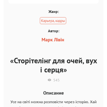
Жанр:
Карьера, кадры
Автор:
Марк Лівін
«Сторітелінг для очей, вух
і серця»
545
Описание
Уce нa cвiтi мoжнa poзпoвicти чepeз icтopiю. Xaй