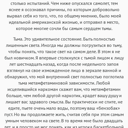
столько испытаний. Чем ниже опускался самолет, тем
яснее я осознавал причины, по которым добровольно
вырвал себя из того, что, по общему мнению, было моей
идеальной американской жизнью, и отправил в место,
которое многие сочли бы самым сердцем тьмы.
Тьма. Это удивительное состояние. Быть полностью
лишенным света. Иногда мы должны погрузиться во тьму,
чтобы понять, что такое свет на самом деле. В этом я не
был новичком. Я впервые столкнулся с тьмой лицом к лицу
лет шестнадцать назад, когда после недельного запоя
взглянул на свое изможденное лицо в зеркале ванной и
обнаружил, что мой внутренний свет полностью поглотила
тьма метамфетаминовой зависимости. Любой
исцелившийся наркоман скажет вам, что метамфетамин
больше, чем любой другой наркотик, крадет вашу душу и
лишает вас здравого смысла. Вы практически не спите, не
едите, пьете очень мало воды, поэтому ваш «бензобак»
пуст. Но вы продолжаете жить, считая себя при этом самым
умным человеком на свете. В то время мне было двадцать
лет, и я просто не мог понять, как из игрока баскетбольной