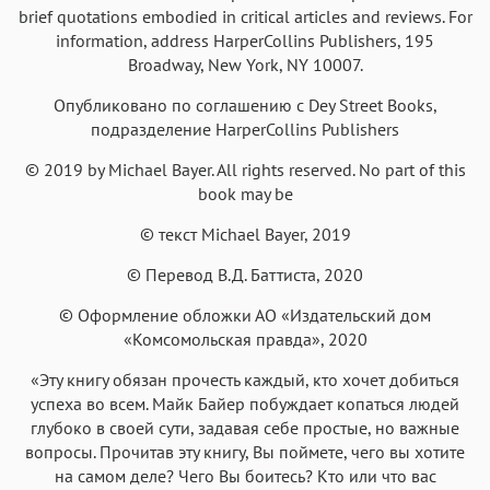
Аа
Аа
Аа
brief quotations embodied in critical articles and reviews. For
Аа
information, address HarperCollins Publishers, 195
Iowan
SF Serif
New York
San Francisco
Broadway, New York, NY 10007.
Аа
Аа
Аа
Аа
Опубликовано по соглашению с Dey Street Books,
Helvetica Neue
Georgia
Arial
Times New Roman
подразделение HarperCollins Publishers
Аа
Аа
Аа
Аа
© 2019 by Michael Bayer. All rights reserved. No part of this
Menlo
SF Mono
Courier
Courier New
book may be
© текст Michael Bayer, 2019
© Перевод В.Д. Баттиста, 2020
© Оформление обложки АО «Издательский дом
«Комсомольская правда», 2020
«Эту книгу обязан прочесть каждый, кто хочет добиться
успеха во всем. Майк Байер побуждает копаться людей
глубоко в своей сути, задавая себе простые, но важные
вопросы. Прочитав эту книгу, Вы поймете, чего вы хотите
на самом деле? Чего Вы боитесь? Кто или что вас