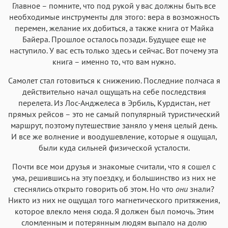
Главное – помните, что под рукой у вас должны быть все
необходимые инструменты для этого: вера в возможность
перемен, желание их добиться, а также книга от Майка
Байера. Прошлое осталось позади. Будущее еще не
наступило. У вас есть только здесь и сейчас. Вот почему эта
книга – именно то, что вам нужно.
Самолет стал готовиться к снижению. Последние полчаса я
действительно начал ощущать на себе последствия
перелета. Из Лос-Анджелеса в Эрбиль, Курдистан, нет
прямых рейсов – это не самый популярный туристический
маршрут, поэтому путешествие заняло у меня целый день.
И все же волнение и воодушевление, которые я ощущал,
были куда сильней физической усталости.
Почти все мои друзья и знакомые считали, что я сошел с
ума, решившись на эту поездку, и большинство из них не
стеснялись открыто говорить об этом. Но что
они
знали?
Никто из них не ощущал того магнетического притяжения,
которое влекло меня сюда. Я должен был помочь. Этим
сломленным и потерянным людям выпало на долю