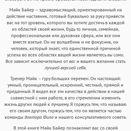
Майк Байер – здравомыслящий, ориентированный на
действие наставник, готовый буквально за руку привести
вас на тот уровень, которого вы хотите достичь в каждой
из областей своей жизни, будь то личная, семейная,
профессиональная или духовная сфера, или все они
вместе взятые. Он не волшебник и не фокусник, он
человек, который знает, что единственной причиной
успеха во всех областях вашей жизни являетесь
вы сами
.
Все зависит исключительно от
вас
и вашего желания стать
лучшей версией себя
.
Тренер Майк – гуру больших перемен. Он настоящий:
умный, проницательный, искренний, честный, прямой и
преданный. Я видел все эти качества в действии в нашей
совместной с ним работе, в его стремлении изменить
жизнь других людей к лучшему. Я горжусь тем, что называю
его своим другом, горжусь тем, что он является частью
команды
доктора Фила
и нашего консультативного совета.
В этой книге Майк Байер познакомит вас со своей