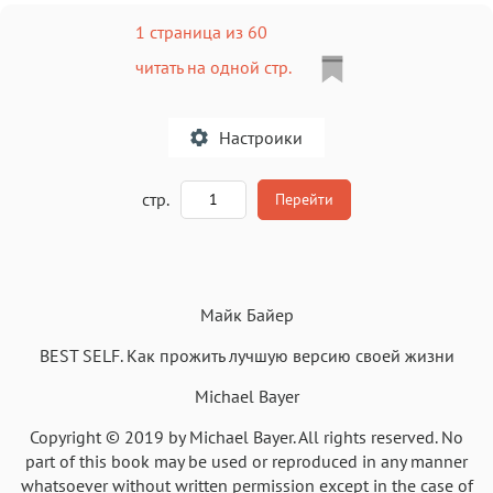
1 страница из 60
читать на одной стр.
Настроики
A
стр.
Перейти
Текст
Текст
Текст
Текст
Майк Байер
BEST SELF. Как прожить лучшую версию своей жизни
Michael Bayer
Copyright © 2019 by Michael Bayer. All rights reserved. No
Аа
Аа
Аа
Аа
part of this book may be used or reproduced in any manner
Roboto
Fira Sans
Garamond
Times
whatsoever without written permission except in the case of