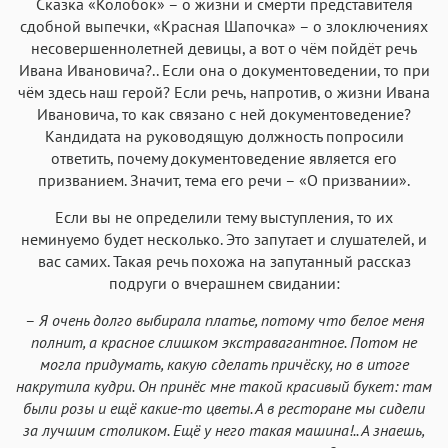
Сказка «Колобок» – о жизни и смерти представителя
сдобной выпечки, «Красная Шапочка» – о злоключениях
несовершеннолетней девицы, а вот о чём пойдёт речь
Ивана Ивановича?.. Если она о документоведении, то при
чём здесь наш герой? Если речь, напротив, о жизни Ивана
Ивановича, то как связано с ней документоведение?
Кандидата на руководящую должность попросили
ответить, почему документоведение является его
призванием. Значит, тема его речи – «О призвании».
Если вы не определили тему выступления, то их
неминуемо будет несколько. Это запутает и слушателей, и
вас самих. Такая речь похожа на запутанный рассказ
подруги о вчерашнем свидании:
–
Я очень долго выбирала платье, потому что белое меня
полнит, а красное слишком экстравагантное. Потом не
могла придумать, какую сделать причёску, но в итоге
накрутила кудри. Он принёс мне такой красивый букет: там
были розы и ещё какие-то цветы. А в ресторане мы сидели
за лучшим столиком. Ещё у него такая машина!.. А знаешь,