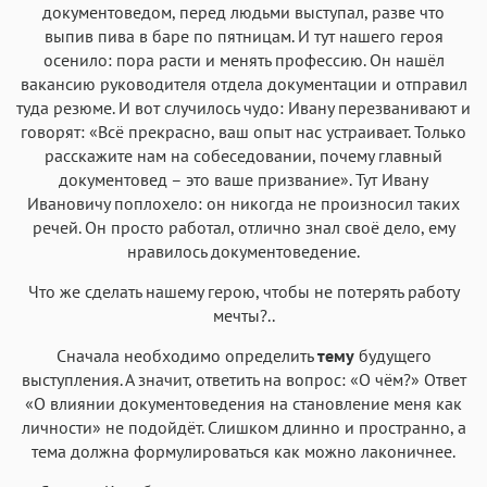
документоведом, перед людьми выступал, разве что
выпив пива в баре по пятницам. И тут нашего героя
осенило: пора расти и менять профессию. Он нашёл
вакансию руководителя отдела документации и отправил
туда резюме. И вот случилось чудо: Ивану перезванивают и
говорят: «Всё прекрасно, ваш опыт нас устраивает. Только
расскажите нам на собеседовании, почему главный
документовед – это ваше призвание». Тут Ивану
Ивановичу поплохело: он никогда не произносил таких
речей. Он просто работал, отлично знал своё дело, ему
нравилось документоведение.
Что же сделать нашему герою, чтобы не потерять работу
мечты?..
Сначала необходимо определить
тему
будущего
выступления. А значит, ответить на вопрос: «О чём?» Ответ
«О влиянии документоведения на становление меня как
личности» не подойдёт. Слишком длинно и пространно, а
тема должна формулироваться как можно лаконичнее.