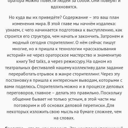
оратора можно повести людей за собой. Они поверят и
вдохновятся.
Но куда вы их приведёте? Содержание – это ваш план
изменения мира. В этой главе мы начнём издалека:
узнаем, с чего начинается подготовка к выступлению, как
строится его структура, чем начать и закончить. Затронем и
модный сегодня сторителлинг. О нём сейчас пишут
многие, но я пришла к технологии «рассказывания
историй» не через ораторское мастерство и знаменитую
книгу Ted talks, а через режиссуру. На одном из
театральных фестивалей нашему коллективу дали задание
переработать отрывок в жанре сторителлинг. Через эту
постановку я пришла к интересным выводам, которыми с
вами поделюсь. Сторителлить можно и в процессе деловых
переговоров, главное – делать это правильно. Поскольку
общение бывает не только устным, в этой части мы
поговорим и об основах деловой переписки. Для
некоторых изложить свою мысль на бумаге сложнее, чем
на словах.