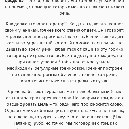
Средства
– это то, как говорить. Это комплекс упражнений
и приёмов, с помощью которых можно отшлифовать свою
речь.
Как должен говорить оратор?.. Когда я задаю этот вопрос
своим ученикам, точнее всего отвечают дети. Они говорят:
«Громко, понятно, красиво». Так и есть. В этой главе я дам
комплекс упражнений, который поможет вам правильно
дышать во время речи, избавиться от каши во рту, громко
говорить, не срывая голос. Всё это доступно каждому, но
при одном условии. Чтобы достичь результата,
необходимы регулярные тренировки. Тренинг построен
на основе программы обучения сценической речи,
которая используется в театральных вузах.
Средства бывают вербальными и невербальными. Язык
тела иногда красноречивее слов. Поговорим о том, как его
расшифровать.
Цель
– то, ради чего произносится слово.
Одна из моих любимых цитат звучит так: «Если не знаешь,
чего хочешь, то умрёшь в куче того, чего не хотел!» (Чак
Паланик) Грубо, но точно. Мы поговорим о том, как