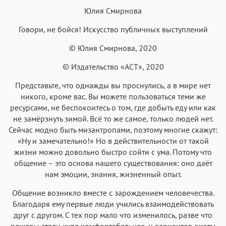
Юлия Смирнова
Говори, не бойся! Искусство публичных выступлений
© Юлия Смирнова, 2020
Аа
© Издательство «АСТ», 2020
Аа
Аа
Аа
Roboto
Fira Sans
Garamond
Times
Представьте, что однажды вы проснулись, а в мире нет
никого, кроме вас. Вы можете пользоваться теми же
Аа
Аа
Аа
Аа
ресурсами, не беспокоитесь о том, где добыть еду или как
Iowan
SF Serif
New York
San Francisco
не замёрзнуть зимой. Всё то же самое, только людей нет.
Сейчас модно быть мизантропами, поэтому многие скажут:
Аа
Аа
Аа
Аа
«Ну и замечательно!» Но в действительности от такой
Helvetica Neue
Georgia
Arial
Times New Roman
жизни можно довольно быстро сойти с ума. Потому что
общение – это основа нашего существования: оно даёт
Аа
Аа
Аа
Аа
нам эмоции, знания, жизненный опыт.
Menlo
SF Mono
Courier
Courier New
Общение возникло вместе с зарождением человечества.
Благодаря ему первые люди учились взаимодействовать
друг с другом. С тех пор мало что изменилось, разве что
пещеры стали куда комфортабельнее, и вариантов охоты