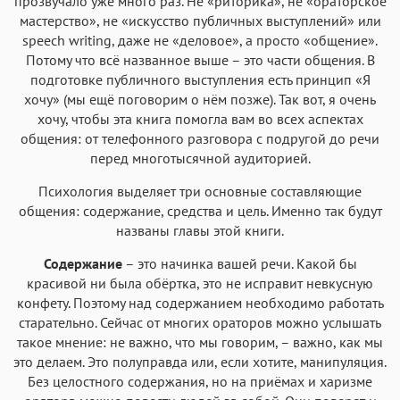
прозвучало уже много раз. Не «риторика», не «ораторское
мастерство», не «искусство публичных выступлений» или
speech writing, даже не «деловое», а просто «общение».
Потому что всё названное выше – это части общения. В
подготовке публичного выступления есть принцип «Я
хочу» (мы ещё поговорим о нём позже). Так вот, я очень
хочу, чтобы эта книга помогла вам во всех аспектах
общения: от телефонного разговора с подругой до речи
перед многотысячной аудиторией.
Психология выделяет три основные составляющие
общения: содержание, средства и цель. Именно так будут
названы главы этой книги.
Содержание
– это начинка вашей речи. Какой бы
красивой ни была обёртка, это не исправит невкусную
конфету. Поэтому над содержанием необходимо работать
старательно. Сейчас от многих ораторов можно услышать
такое мнение: не важно, что мы говорим, – важно, как мы
это делаем. Это полуправда или, если хотите, манипуляция.
Без целостного содержания, но на приёмах и харизме