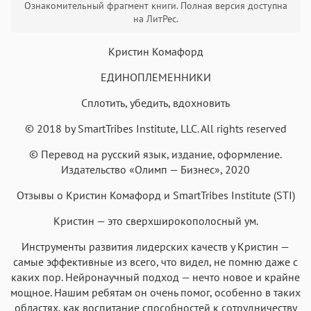
Ознакомительный фрагмент книги. Полная версия доступна
на ЛитРес.
Кристин Комафорд
ЕДИНОПЛЕМЕННИКИ
Аа
Аа
Аа
Аа
Сплотить, убедить, вдохновить
Roboto
Fira Sans
Garamond
Times
© 2018 by SmartTribes Institute, LLC. All rights reserved
Аа
Аа
Аа
Аа
© Перевод на русский язык, издание, оформление.
Iowan
SF Serif
New York
San Francisco
Издательство «Олимп — Бизнес», 2020
Аа
Аа
Аа
Аа
Отзывы о Кристин Комафорд и SmartTribes Institute (STI)
Helvetica Neue
Georgia
Arial
Times New Roman
Кристин — это сверхширокополосный ум.
Аа
Аа
Аа
Аа
Menlo
SF Mono
Courier
Courier New
Инструменты развития лидерских качеств у Кристин —
самые эффективные из всего, что видел, не помню даже с
каких пор. Нейронаучный подход — нечто новое и крайне
мощное. Нашим ребятам он очень помог, особенно в таких
областях, как воспитание способностей к сотрудничеству