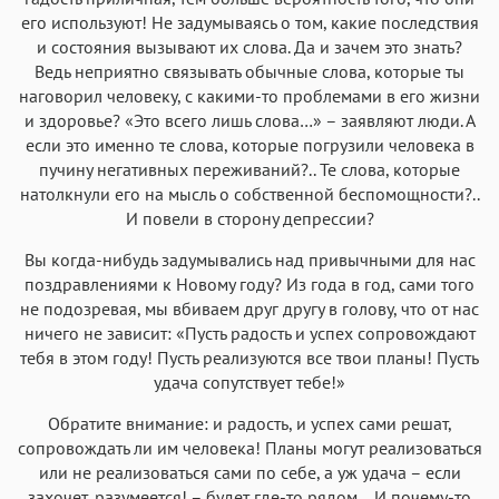
его используют! Не задумываясь о том, какие последствия
и состояния вызывают их слова. Да и зачем это знать?
Ведь неприятно связывать обычные слова, которые ты
наговорил человеку, с какими-то проблемами в его жизни
и здоровье? «Это всего лишь слова…» – заявляют люди. А
если это именно те слова, которые погрузили человека в
пучину негативных переживаний?.. Те слова, которые
натолкнули его на мысль о собственной беспомощности?..
И повели в сторону депрессии?
Вы когда-нибудь задумывались над привычными для нас
поздравлениями к Новому году? Из года в год, сами того
не подозревая, мы вбиваем друг другу в голову, что от нас
ничего не зависит: «Пусть радость и успех сопровождают
тебя в этом году! Пусть реализуются все твои планы! Пусть
удача сопутствует тебе!»
Обратите внимание: и радость, и успех сами решат,
сопровождать ли им человека! Планы могут реализоваться
или не реализоваться сами по себе, а уж удача – если
захочет, разумеется! – будет где-то рядом… И почему-то