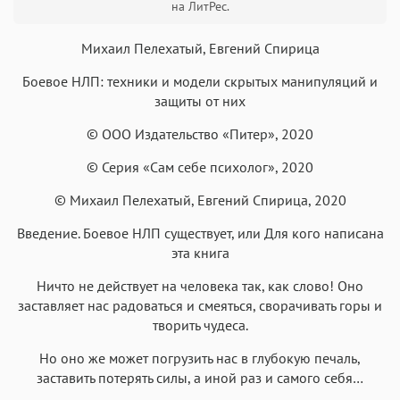
на ЛитРес.
Михаил Пелехатый, Евгений Спирица
Боевое НЛП: техники и модели скрытых манипуляций и
Аа
Аа
Аа
Аа
защиты от них
Roboto
Fira Sans
Garamond
Times
© ООО Издательство «Питер», 2020
Аа
Аа
Аа
Аа
© Серия «Сам себе психолог», 2020
Iowan
SF Serif
New York
San Francisco
© Михаил Пелехатый, Евгений Спирица, 2020
Аа
Аа
Аа
Аа
Введение. Боевое НЛП существует, или Для кого написана
Helvetica Neue
Georgia
Arial
Times New Roman
эта книга
Аа
Аа
Аа
Аа
Ничто не действует на человека так, как слово! Оно
Menlo
SF Mono
Courier
Courier New
заставляет нас радоваться и смеяться, сворачивать горы и
творить чудеса.
Но оно же может погрузить нас в глубокую печаль,
заставить потерять силы, а иной раз и самого себя…