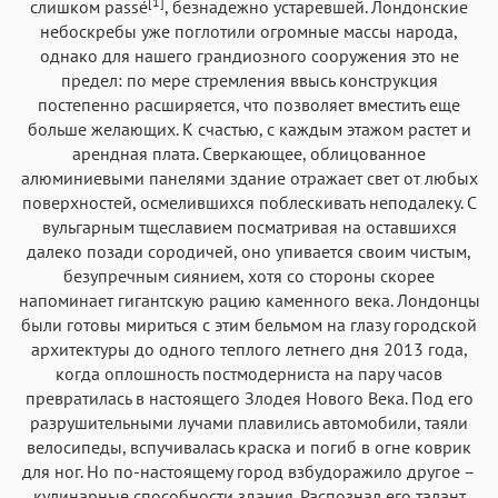
[1]
слишком passé
, безнадежно устаревшей. Лондонские
небоскребы уже поглотили огромные массы народа,
однако для нашего грандиозного сооружения это не
предел: по мере стремления ввысь конструкция
постепенно расширяется, что позволяет вместить еще
больше желающих. К счастью, с каждым этажом растет и
арендная плата. Сверкающее, облицованное
алюминиевыми панелями здание отражает свет от любых
поверхностей, осмелившихся поблескивать неподалеку. С
вульгарным тщеславием посматривая на оставшихся
далеко позади сородичей, оно упивается своим чистым,
безупречным сиянием, хотя со стороны скорее
напоминает гигантскую рацию каменного века. Лондонцы
были готовы мириться с этим бельмом на глазу городской
архитектуры до одного теплого летнего дня 2013 года,
когда оплошность постмодерниста на пару часов
превратилась в настоящего Злодея Нового Века. Под его
разрушительными лучами плавились автомобили, таяли
велосипеды, вспучивалась краска и погиб в огне коврик
для ног. Но по-настоящему город взбудоражило другое –
кулинарные способности здания. Распознал его талант