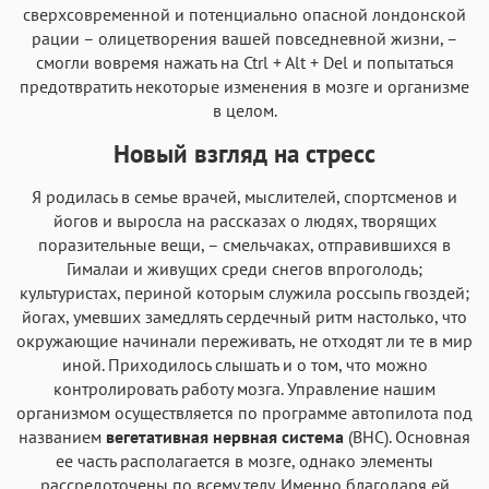
сверхсовременной и потенциально опасной лондонской
рации – олицетворения вашей повседневной жизни, –
смогли вовремя нажать на Ctrl + Alt + Del и попытаться
предотвратить некоторые изменения в мозге и организме
в целом.
Новый взгляд на стресс
Я родилась в семье врачей, мыслителей, спортсменов и
йогов и выросла на рассказах о людях, творящих
поразительные вещи, – смельчаках, отправившихся в
Гималаи и живущих среди снегов впроголодь;
культуристах, периной которым служила россыпь гвоздей;
йогах, умевших замедлять сердечный ритм настолько, что
окружающие начинали переживать, не отходят ли те в мир
иной. Приходилось слышать и о том, что можно
контролировать работу мозга. Управление нашим
организмом осуществляется по программе автопилота под
названием
вегетативная нервная система
(ВНС). Основная
ее часть располагается в мозге, однако элементы
рассредоточены по всему телу. Именно благодаря ей