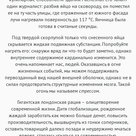
один журналист: разбив яйцо на сковороду, он поместил
ее на ту часть улицы, где отраженные от южного фасада
лучи нагревали поверхность до 117 °C. Яичница была
готова в считаные секунды.
Под твердой скорлупой только что снесенного яйца
скрывается жидкая подвижная субстанция. Попробуйте
нагреть его: снаружи вряд ли что-то будет заметно, однако
внутреннее содержимое кардинально изменится. Это
очень напоминает нас, людей. Оказавшись в огне
жизненных событий, мы можем поддерживать
первозданный вид нашей внешней оболочки, однако не в
силах предотвратить структурные изменения мозга. Такой
огонь мы называем
стрессом
.
Гигантская лондонская рация – олицетворение
современной жизни. Дитя глобализации, рожденное
жаждой заработать как можно больше денег, повысить
производительность, вышвырнуть из гонки соперников,
оставить товарищей далеко позади и неудержимо мчаться
вперед, стараясь угнаться за современностью.