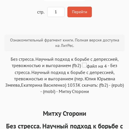
A
стр.
Перейти
Текст
Текст
Текст
Текст
Ознакомительный фрагмент книги. Полная версия доступна
на ЛитРес.
Без стресса. Научный подход к борьбе с депрессией,
тревожностью и выгоранием (fb2)
-
Без
стресса. Научный подход к борьбе с депрессией,
Аа
Аа
Аа
Аа
тревожностью и выгоранием
(пер.
Юлия Юрьевна
Roboto
Fira Sans
Garamond
Times
Змеева
,
Екатерина Василенко
)
1033K
скачать:
(fb2)
-
(epub)
-
(mobi)
-
Митху Сторони
Аа
Аа
Аа
Аа
Iowan
SF Serif
New York
San Francisco
Аа
Аа
Митху Сторони
Аа
Аа
Helvetica Neue
Georgia
Arial
Times New Roman
Без стресса. Научный подход к борьбе с