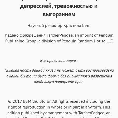
Аа
Аа
Аа
Аа
депрессией, тревожностью и
Menlo
SF Mono
Courier
Courier New
выгоранием
Научный редактор Кристина Бетц
Издано с разрешения TarcherPerigee, an imprint of Penguin
Publishing Group, a division of Penguin Random House LLC
Все права защищены.
Никакая часть данной книги не может быть воспроизведена
в какой бы то ни было форме без письменного разрешения
владельцев авторских прав.
© 2017 by Mithu Storon All rights reserved including the
right of reproduction in whole or in part in any form. This
edition published by arrangement with TarcherPerigee, an