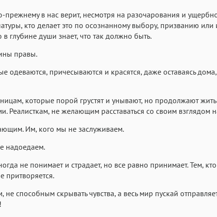
по-прежнему в нас верит, несмотря на разочарования и ущербно
атуры, кто делает это по осознанному выбору, призванию или 
о в глубине души знает, что так должно быть.
ины правы.
ые одеваются, причесываются и красятся, даже оставаясь дома,
ницам, которые порой грустят и унывают, но продолжают жить
ми. Реалисткам, не желающим расставаться со своим взглядом н
ющим. Им, кого мы не заслуживаем.
е надоедаем.
ногда не понимает и страдает, но все равно принимает. Тем, кто
не притворяется.
 не способным скрывать чувства, а весь мир пускай отправляе
!