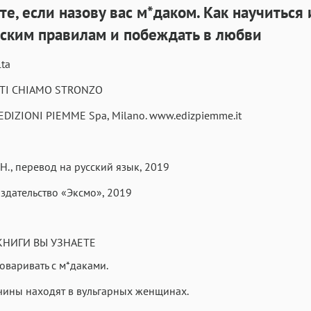
те, если назову вас м*даком. Как научиться 
Аа
Аа
Аа
ским правилам и побеждать в любви
Roboto
Fira Sans
Garamond
Аа
Аа
Аа
lta
Iowan
SF Serif
San Francisco
 TI CHIAMO STRONZO
Аа
Аа
Аа
EDIZIONI PIEMME Spa, Milano. www.edizpiemme.it
Helvetica Neue
Georgia
Arial
Time
Аа
Аа
Аа
 Н., перевод на русский язык, 2019
Menlo
Courier
Courier New
дательство «Эксмо», 2019
КНИГИ ВЫ УЗНАЕТЕ
говаривать с м*даками.
чины находят в вульгарных женщинах.