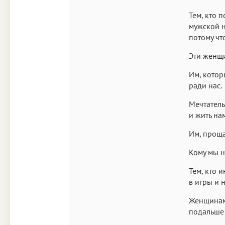
Тем, кто 
мужской н
потому чт
Эти женщ
Им, котор
ради нас.
Мечтатель
и жить на
Им, проща
Кому мы н
Тем, кто и
в игры и 
Женщинам,
подальше