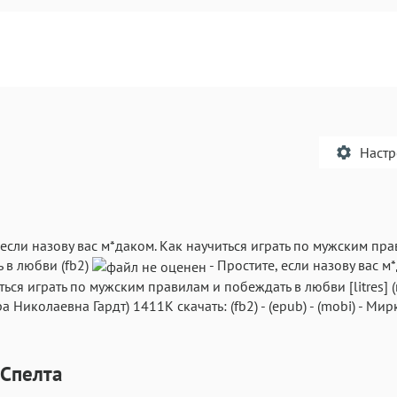
Наст
 если назову вас м*даком. Как научиться играть по мужским пр
 в любви (fb2)
-
Простите, если назову вас м
Текст
Текст
Текст
Те
ться играть по мужским правилам и побеждать в любви
[litres] 
а Николаевна Гардт
)
1411K
скачать:
(fb2)
-
(epub)
-
(mobi)
-
Мирк
Спелта