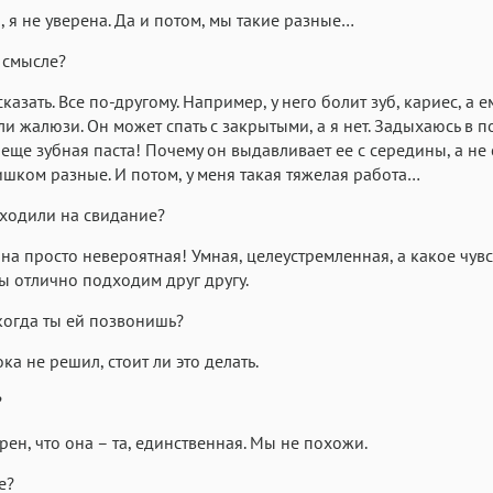
, я не уверена. Да и потом, мы такие разные…
 смысле?
казать. Все по-другому. Например, у него болит зуб, кариес, а е
и жалюзи. Он может спать с закрытыми, а я нет. Задыхаюсь в 
А еще зубная паста! Почему он выдавливает ее с середины, а не
ишком разные. И потом, у меня такая тяжелая работа…
сходили на свидание?
 она просто невероятная! Умная, целеустремленная, а какое чув
 отлично подходим друг другу.
 когда ты ей позвонишь?
ка не решил, стоит ли это делать.
?
ерен, что она – та, единственная. Мы не похожи.
е?