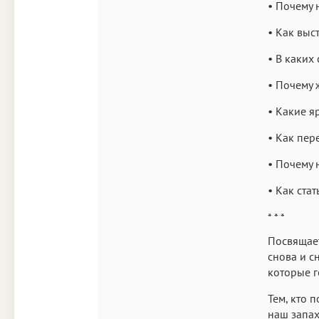
• Почему 
• Как выс
• В каких
• Почему 
• Какие 
• Как пер
• Почему 
• Как ста
* * *
Посвящает
снова и с
которые г
Тем, кто 
наш запах