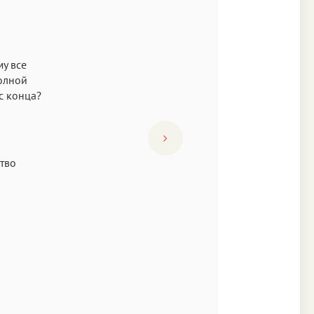
му все
полной
 с конца?
ство