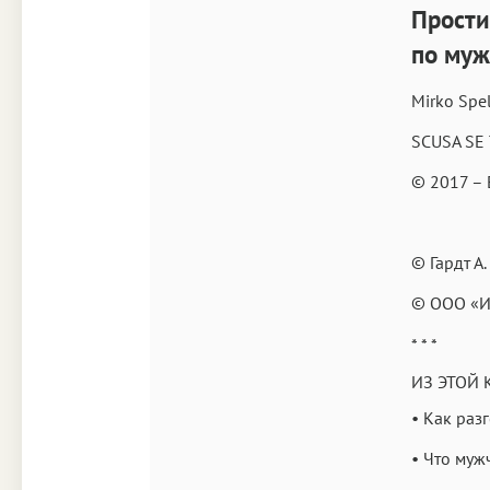
Прости
по муж
Mirko Spe
SCUSA SE
© 2017 – 
© Гардт А.
© ООО «Из
* * *
ИЗ ЭТОЙ 
• Как раз
• Что муж