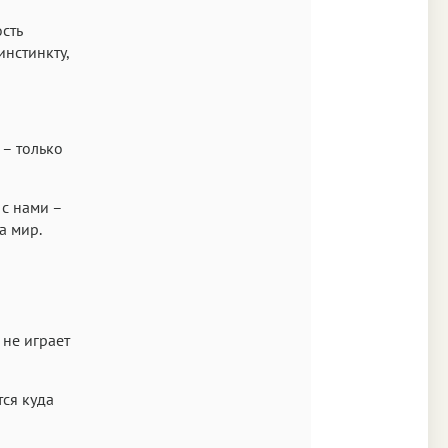
сть
инстинкту,
 – только
 с нами –
а мир.
 не играет
тся куда