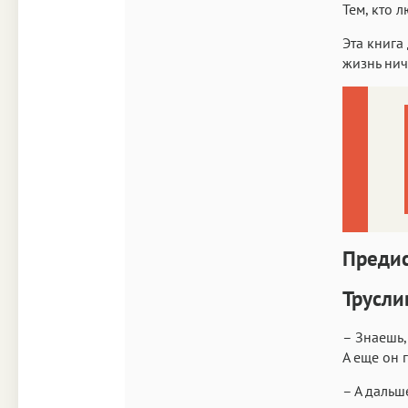
Тем, кто 
Эта книга 
жизнь нич
Преди
Трусли
– Знаешь,
А еще он 
– А дальш