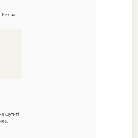
. Без вас
мя шутит!
ила.