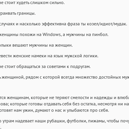
не стоит худеть слишком сильно.
траивать границы.
 случаях и насколько эффективна фраза ты козел/идиот/мудак.
женщины похожи на Windows, а мужчины на пинбол.
ярлыки вешают мужчины на женщин.
евести женские намеки на язык мужской логики.
не стоит обращаться за советами к подругам.
ть женщиной, рядом с которой всегда множество достойных му
ся женщинам, которые не теряют смелости и надежды и влюб
нова; которые готовы отдавать себя без остатка, несмотря ни на
отовят нам ужин, думают о нас и улыбаются про себя.
по утрам надевает наши рубашки, футболки, пижамы, чтобы поч
.