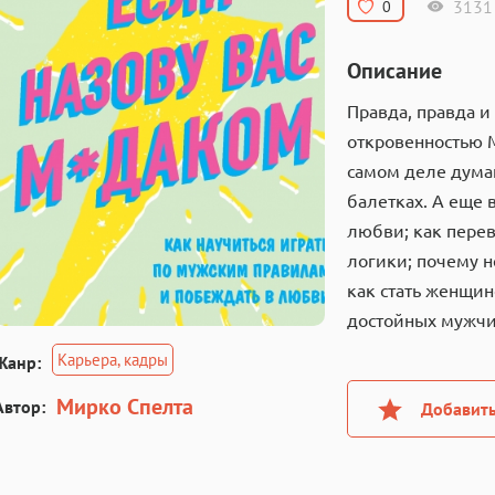
3131
0
Описание
Правда, правда 
откровенностью М
самом деле дума
балетках. А еще 
любви; как пере
логики; почему н
как стать женщин
достойных мужчи
Карьера, кадры
Жанр:
Мирко Спелта
Автор:
Добавить