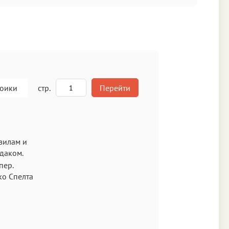
роики
стр.
Перейти
A
авилам и
*даком.
кст
(пер.
о Спелта