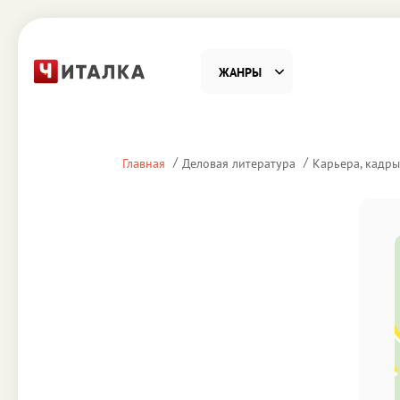
ЖАНРЫ
Фантастика
Детекти
Главная
Деловая литература
Карьера, кадры
Приключения
Проза
Наука, Образование
Справоч
Религия и духовность
Поэзия
Юмор
Домово
Деловая литература
Старин