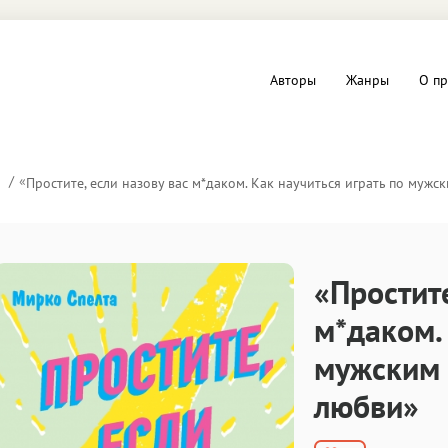
Авторы
Жанры
О пр
вы и Триллеры
Любовные романы
«
Простите, если назову вас м*даком. Как научиться играть по муж
Детское
ная литература
Документальная литератур
«Простите
Драматургия
м*даком. 
мужским 
дство
Компьютеры и Интернет
любви»
ное
Фольклор