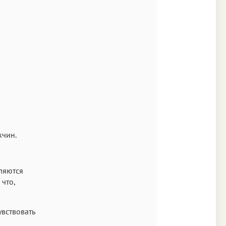
жчин.
ляются
 что,
увствовать