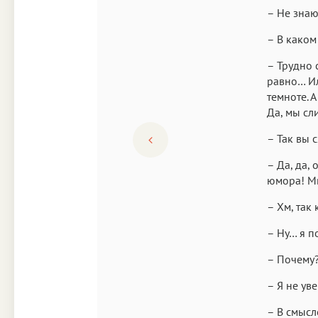
– Не знаю
– В каком
– Трудно с
равно… Ил
темноте. 
Да, мы сл
– Так вы 
– Да, да,
юмора! Мы
– Хм, так
– Ну… я по
– Почему
– Я не ув
– В смысл