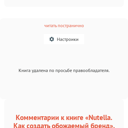
читать постранично
Настроики
A
Книга удалена по просьбе правообладателя.
Текст
Текст
Текст
Текст
Комментарии к книге «Nutella.
Аа
Аа
Аа
Аа
Как создать обожаемый бренд»,
Roboto
Fira Sans
Garamond
Times