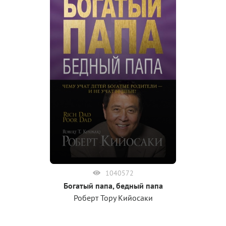
1040572
Богатый папа, бедный папа
Роберт Тору Кийосаки