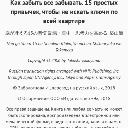
Как забыть все забывать. 15 простых
Аа
Аа
Аа
Аа
привычек, чтобы не искать ключи по
Helvetica Neue
Georgia
Arial
Times New Roman
всей квартире
Аа
Аа
Аа
Аа
脳が冴える15の習慣 記憶・集中・思考力を高める, 築山節
Menlo
SF Mono
Courier
Courier New
Nou ga Saeru 15 no Shuukan-Kioku, Shuuchuu, Shikouryoku wo
Takameru
Copyright © 2006 by Takashi Tsukiyama
Russian translation rights arranged with NHK Publishing, Inc.
through Japan UNI Agency, Inc., Tokyo and Paper Crane Agency
© Заболотнова И., перевод на русский язык, 2018
© Оформление. ООО «Издательство «Э», 2018
Все права защищены. Книга или любая ее часть не может
быть скопирована, воспроизведена в электронной или
механической форме, в виде фотокопии, записи в память
ЭВМ, репродукции или каким-либо иным способом, а