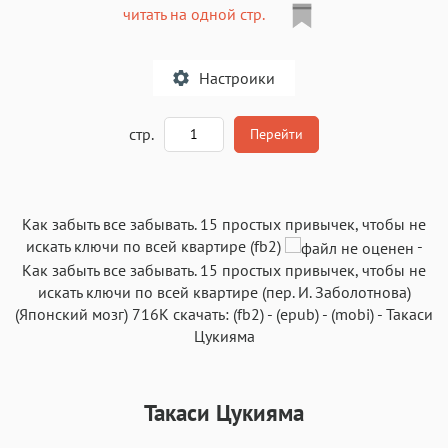
читать на одной стр.
Настроики
A
стр.
Перейти
Текст
Текст
Текст
Текст
Как забыть все забывать. 15 простых привычек, чтобы не
искать ключи по всей квартире (fb2)
-
Как забыть все забывать. 15 простых привычек, чтобы не
искать ключи по всей квартире
(пер.
И. Заболотнова
)
(
Японский мозг
)
716K
скачать:
(fb2)
-
(epub)
-
(mobi)
-
Такаси
Цукияма
Аа
Аа
Аа
Аа
Roboto
Fira Sans
Garamond
Times
Такаси Цукияма
Аа
Аа
Аа
Аа
Iowan
SF Serif
New York
San Francisco