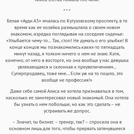
* * *
Белая «Ауди А3» мчалась по Кутузовскому проспекту, в то
время как ее хозяйка размышляла о своем новом
знакомом, изредка поглядывая на соседнее сиденье:
«Улыбается чему-то… Так, стоп! Не думать о его улыбке! В
конце концов мы познакомились каких-то пятнадцать
минут назад, я толком ничего о нем не знаю. Катя,
конечно, от него в восторге, но она вообще у нас девушка
увлекающаяся и склонная к преувеличениям…
Суперпродавец, тоже мне… Если уж на то пошло, это
вообще не профессия!»
Даже себе самой Алиса не хотела признаваться в том,
насколько ее заинтересовал новый знакомый. Она хотела
бы узнать о нем побольше, но как это сделать – не
устраивать же допрос.
– Значит, ты бизнес – тренер, так? – спросила она в
основном лишь для того, чтобы прервать затянувшееся