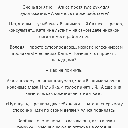
– Очень приятно, – Алиса протянула руку для
рукопожатия. – А вы что, в цирке работаете?
– Нет, что вы! – улыбнулся Владимир. – Я бизнес – тренер,
консультант… Катя мне льстит – на самом деле никакой
магии в моей работе нет.
– Володя – просто суперпродавец, может снег эскимосам
продавать! – вставила Катя. – Помнишь тот проект с
канадцами?
– Как не помнить!
Алиса почему-то вдруг подумала, что у Владимира очень
красивые глаза. И улыбка. И голос приятный… А еще она
заметила, как кокетничает с ним Катя.
«Ну и пусть, – решила для себя Алиса, – зато я теперь могу
спокойно идти по своим делам!» Алиса поднялась.
– Вообще-то, мне пора, – сказала она, взяв в руки
сумочку, – у меня еще одна встреча на сегодня