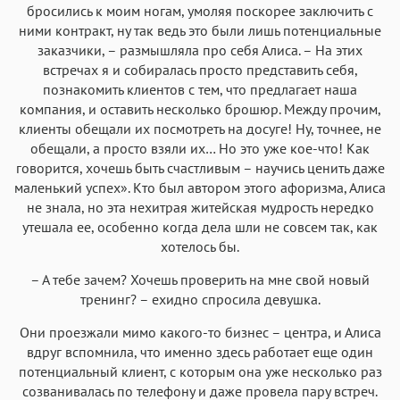
бросились к моим ногам, умоляя поскорее заключить с
ними контракт, ну так ведь это были лишь потенциальные
заказчики, – размышляла про себя Алиса. – На этих
встречах я и собиралась просто представить себя,
познакомить клиентов с тем, что предлагает наша
компания, и оставить несколько брошюр. Между прочим,
клиенты обещали их посмотреть на досуге! Ну, точнее, не
обещали, а просто взяли их… Но это уже кое-что! Как
говорится, хочешь быть счастливым – научись ценить даже
маленький успех». Кто был автором этого афоризма, Алиса
не знала, но эта нехитрая житейская мудрость нередко
утешала ее, особенно когда дела шли не совсем так, как
хотелось бы.
– А тебе зачем? Хочешь проверить на мне свой новый
тренинг? – ехидно спросила девушка.
Они проезжали мимо какого-то бизнес – центра, и Алиса
вдруг вспомнила, что именно здесь работает еще один
потенциальный клиент, с которым она уже несколько раз
созванивалась по телефону и даже провела пару встреч.