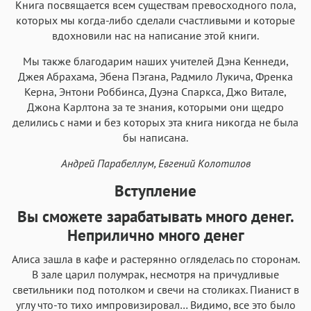
Книга посвящается всем существам превосходного пола,
Аа
Аа
которых мы когда-либо сделали счастливыми и которые
Аа
Аа
вдохновили нас на написание этой книги.
Helvetica Neue
Georgia
Arial
Times New Roman
Мы также благодарим наших учителей Дэна Кеннеди,
Аа
Аа
Аа
Аа
Джея Абрахама, Эбена Пэгана, Радмило Лукича, Френка
Menlo
SF Mono
Courier
Courier New
Керна, Энтони Роббинса, Дуэна Спаркса, Джо Витале,
Джона Карлтона за те знания, которыми они щедро
делились с нами и без которых эта книга никогда не была
бы написана.
Андрей Парабеллум, Евгений Колотилов
Вступление
Вы сможете зарабатывать много денег.
Неприлично много денег
Алиса зашла в кафе и растерянно огляделась по сторонам.
В зале царил полумрак, несмотря на причудливые
светильники под потолком и свечи на столиках. Пианист в
углу что-то тихо импровизировал… Видимо, все это было