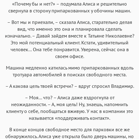
«Почему бы и нет?» – подумала Алиса и решительно
свернула в сторону припаркованных у обочины машин.
– Вот мы и приехали, – сказала Алиса, старательно делая
вид, что именно это она и планировала сделать
изначально. – Давай зайдем вместе к Татьяне Николаевне?
Это мой потенциальный клиент. Кстати, удивительный
человек… Она тебе понравится. Уверена, сейчас она в
своем офисе.
Машина медленно катилась мимо припаркованных вдоль
тротуара автомобилей в поисках свободного места.
– А какова цель твоей встречи? – вдруг спросил Владимир.
– Моя… что? – Алиса даже вздрогнула от
неожиданности. – А, моя цель! Ну, знаешь, напомнить
клиенту о себе, пообщаться вживую. У нас в компании это
называется «поддерживать контакт».
В конце концов свободное место для парковки все же
обнаружилось. Алиса уже открыла было дверь машины, но