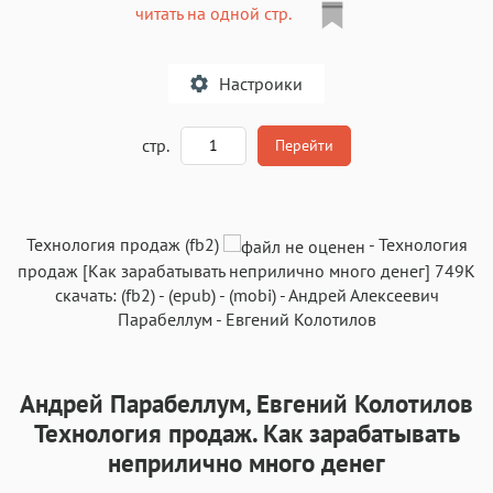
читать на одной стр.
Настроики
A
стр.
Перейти
Текст
Текст
Текст
Текст
Технология продаж (fb2)
-
Технология
продаж
[Как зарабатывать неприлично много денег]
749K
скачать:
(fb2)
-
(epub)
-
(mobi)
-
Андрей Алексеевич
Парабеллум
-
Евгений Колотилов
Аа
Аа
Аа
Аа
Андрей Парабеллум, Евгений Колотилов
Roboto
Fira Sans
Garamond
Times
Технология продаж. Как зарабатывать
Аа
Аа
Аа
неприлично много денег
Аа
Iowan
SF Serif
New York
San Francisco