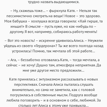
трудно назвать выдающимися.
– Ну, скажешь тоже… – фыркнула Катя. – Нельзя так
пессимистично смотреть на вещи! Новое – это здорово.
Моя бабушка – хохлушка всегда говорила: «Хай гирше, та
иньше!» В смысле – пусть хуже, но как-нибудь по –
другому. Я вот, например, собираюсь работу менять!
– Вот это новость! – искренне удивилась Алиса. – Неужели
уйдешь из своего «Гердерона»? Ты же всего полгода назад
устроилась! Помню, так мечтала об этой работе…
– Ага, – беззаботно отозвалась Катя, – тогда мечтала, а
сейчас – не хочу! Душно там, атмосфера неприятная. Да
мне уже другое место предложили…
Катя принялась с энтузиазмом рассказывать о новых
перспективах. Сначала Алиса пыталась слушать
внимательно, но сама не заметила, как с головой
погрузилась в собственные мысли. Подруга вообще
любила поговорить – и в основном о себе, любимой. За
столько лет Алиса к этому уже привыкла…