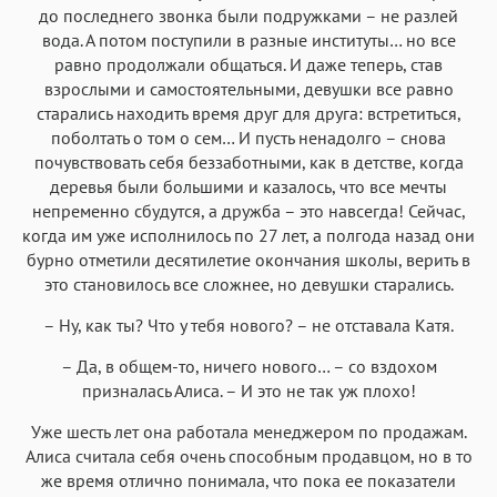
до последнего звонка были подружками – не разлей
вода. А потом поступили в разные институты… но все
равно продолжали общаться. И даже теперь, став
взрослыми и самостоятельными, девушки все равно
старались находить время друг для друга: встретиться,
поболтать о том о сем… И пусть ненадолго – снова
почувствовать себя беззаботными, как в детстве, когда
деревья были большими и казалось, что все мечты
непременно сбудутся, а дружба – это навсегда! Сейчас,
когда им уже исполнилось по 27 лет, а полгода назад они
бурно отметили десятилетие окончания школы, верить в
это становилось все сложнее, но девушки старались.
– Ну, как ты? Что у тебя нового? – не отставала Катя.
– Да, в общем-то, ничего нового… – со вздохом
призналась Алиса. – И это не так уж плохо!
Уже шесть лет она работала менеджером по продажам.
Алиса считала себя очень способным продавцом, но в то
же время отлично понимала, что пока ее показатели