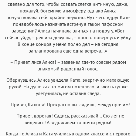
сделано для того, чтобы создать слегка интимную, даже,
пожалуй, богемную атмосферу, однако Алиса
почувствовала себя крайне неуютно. Ну с чего вдруг Кате
понадобилось назначать встречу в таком пафосном
заведении? Алиса начинала злиться на подругу. «Вот
сейчас уйду, – решила девушка, – просто повернусь и уйду.
В конце концов у меня полно дел – на сегодня
запланирована еще одна встреча…»
– Привет, лиса Алиса! – зазвенел где-то совсем рядом
знакомый радостный голос.
Обернувшись, Алиса увидела Катю, энергично махающую
рукой. На душе как-то мигом потеплело, и злость тут же
улетучилась, не оставив следа.
– Привет, Катюня! Прекрасно выглядишь, между прочим!
– Привет, дорогая! Садись, рассказывай… Сто лет не
виделись! А ведь живем-то почти рядом!
Когда-то Алиса и Катя учились в одном классе и с первого