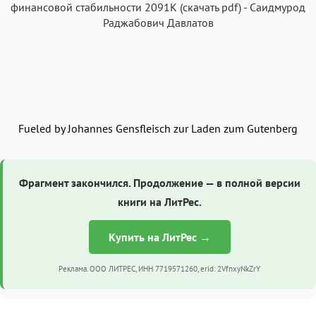
финансовой стабильности
2091K
(скачать pdf)
-
Саидмурод
Аа
Раджабович Давлатов
Аа
Аа
Аа
Roboto
Fira Sans
Garamond
Times
Аа
Аа
Аа
Аа
Iowan
SF Serif
New York
San Francisco
Аа
Аа
Аа
Аа
Fueled by Johannes Gensfleisch zur Laden zum Gutenberg
Helvetica Neue
Georgia
Arial
Times New Roman
Аа
Аа
Аа
Аа
Menlo
SF Mono
Courier
Courier New
Фрагмент закончился. Продолжение — в полной версии
книги на ЛитРес.
Купить на ЛитРес →
Реклама. ООО ЛИТРЕС, ИНН 7719571260, erid: 2VfnxyNkZrY