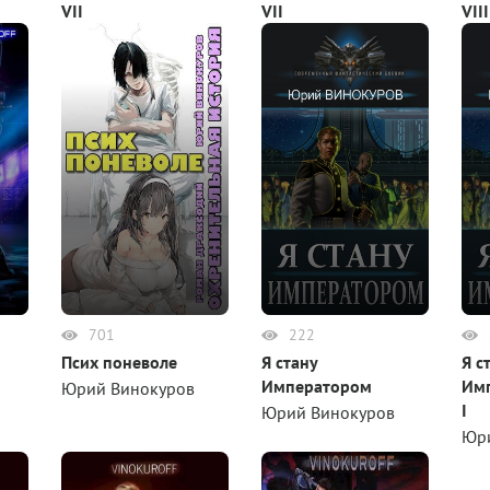
VII
VII
VIII
Юрий Винокуров
Юрий Винокуров
Юр
701
222
Псих поневоле
Я стану
Я с
Императором
Имп
Юрий Винокуров
I
Юрий Винокуров
Юр