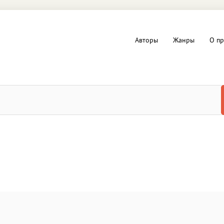
Авторы
Жанры
О пр
вы и Триллеры
Любовные романы
Детское
ная литература
Документальная литератур
Драматургия
дство
Компьютеры и Интернет
ное
Фольклор