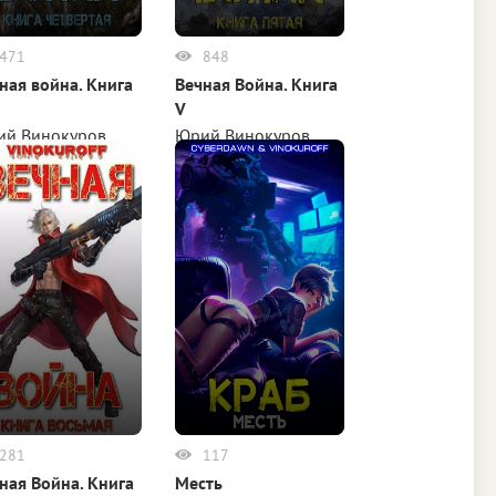
471
848
ная война. Книга
Вечная Война. Книга
V
ий Винокуров
Юрий Винокуров
281
117
ная Война. Книга
Месть