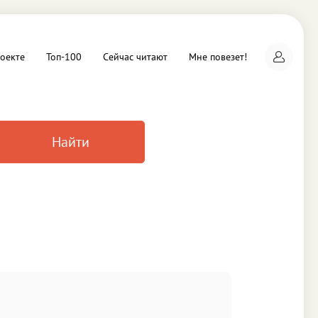
оекте
Топ-100
Сейчас читают
Мне повезет!
Найти
а