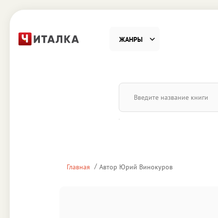
ЖАНРЫ
Фантастика
Детекти
Приключения
Проза
Наука, Образование
Справоч
Религия и духовность
Поэзия
Главная
Автор Юрий Винокуров
Юмор
Домово
Деловая литература
Старин