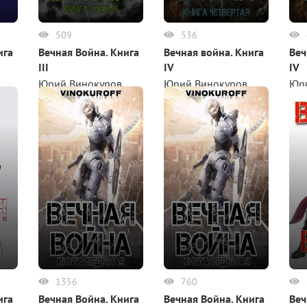
509
536
ига
Вечная Война. Книга
Вечная война. Книга
Веч
III
IV
IV
Юрий Винокуров
Юрий Винокуров
Юр
1356
760
ига
Вечная Война. Книга
Вечная Война. Книга
Веч