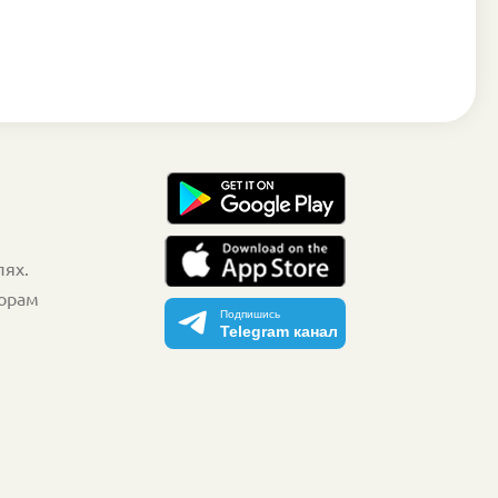
лях.
торам
Подпишись
Telegram канал