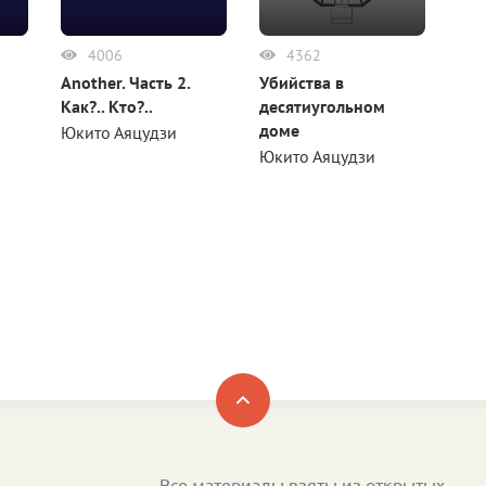
4006
4362
Another. Часть 2.
Убийства в
Как?.. Кто?..
десятиугольном
доме
Юкито Аяцудзи
Юкито Аяцудзи
Все материалы взяты из открытых