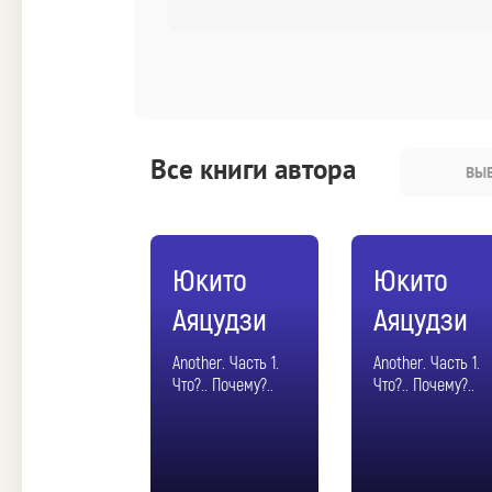
Все книги автора
ВЫБ
Юкито
Юкито
Аяцудзи
Аяцудзи
Another. Часть 1.
Another. Часть 1.
Что?.. Почему?..
Что?.. Почему?..