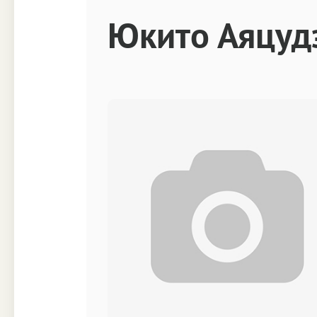
Техника
Прочее
Юкито Аяцуд