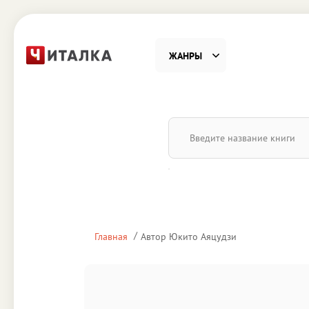
ЖАНРЫ
Фантастика
Детекти
Приключения
Проза
Наука, Образование
Справоч
Религия и духовность
Поэзия
Главная
Автор Юкито Аяцудзи
Юмор
Домово
Деловая литература
Старин