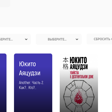
СБРОСИТЬ 
ЕРИТЕ...
ВЫБЕРИТЕ...
Юкито
Аяцудзи
Another. Часть 2.
Как?.. Кто?..