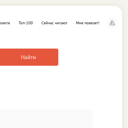
оекте
Топ-100
Сейчас читают
Мне повезет!
Найти
а