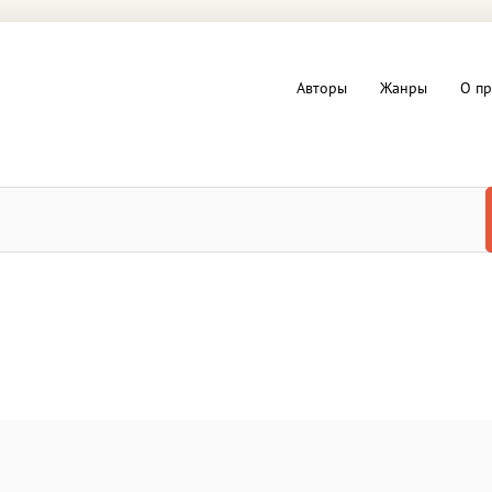
Авторы
Жанры
О пр
вы и Триллеры
Любовные романы
Детское
ная литература
Документальная литератур
Драматургия
дство
Компьютеры и Интернет
ное
Фольклор