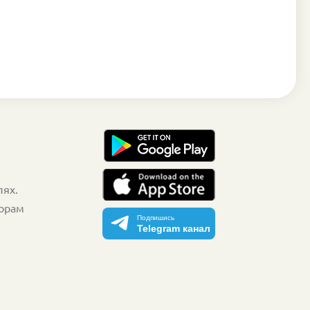
лях.
торам
Подпишись
Telegram канал