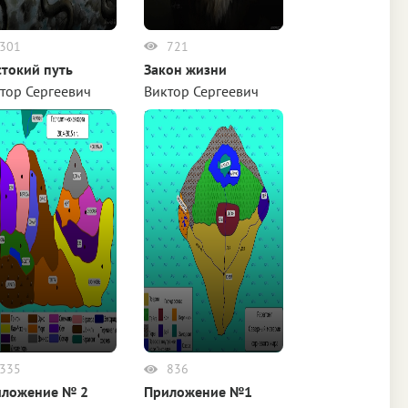
301
721
токий путь
Закон жизни
тор Сергеевич
Виктор Сергеевич
енко
Руденко
335
836
иложение № 2
Приложение №1