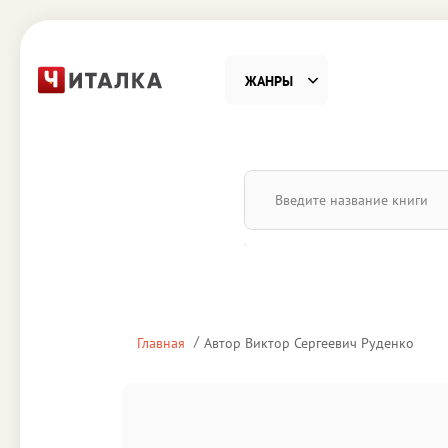
ЖАНРЫ
Фантастика
Детекти
Приключения
Проза
Наука, Образование
Справоч
Религия и духовность
Поэзия
Главная
Автор Виктор Сергеевич Руденко
Юмор
Домово
Деловая литература
Старин