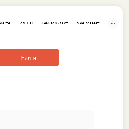
оекте
Топ-100
Сейчас читают
Мне повезет!
Найти
а