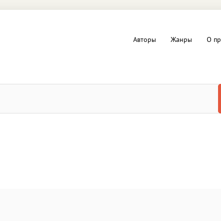
Авторы
Жанры
О пр
вы и Триллеры
Любовные романы
Детское
ная литература
Документальная литератур
Драматургия
дство
Компьютеры и Интернет
ное
Фольклор