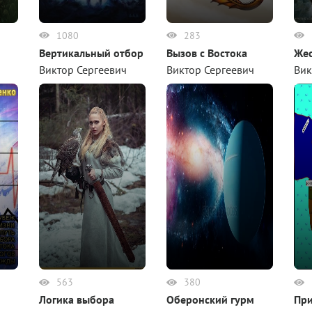
1080
283
Вертикальный отбор
Вызов с Востока
Жес
Виктор Сергеевич
Виктор Сергеевич
Вик
Руденко
Руденко
Руд
563
380
Логика выбора
Оберонский гурм
Пр