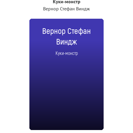
Куки-монстр
Вернор Стефан Виндж
Вернор Стефан
Виндж
Куки-монстр