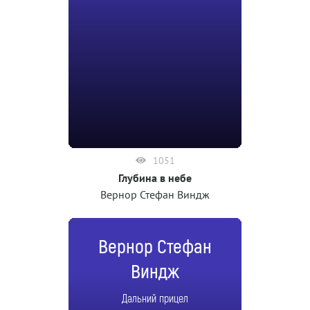
1051
Глубина в небе
Вернор Стефан Виндж
Вернор Стефан
Виндж
Дальний прицел