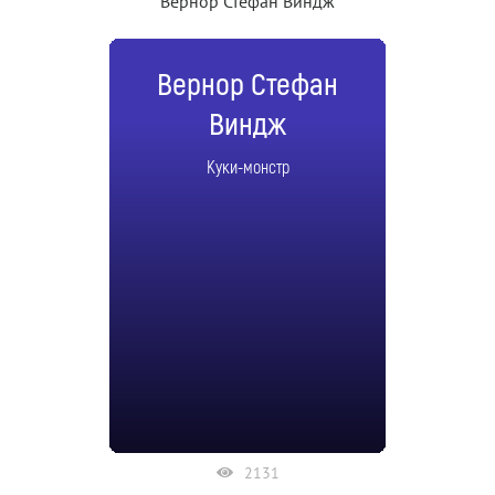
Вернор Стефан Виндж
Вернор Стефан
Виндж
Куки-монстр
2131