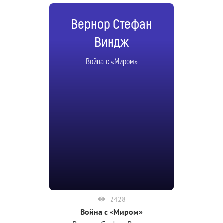
Вернор Стефан
Виндж
Война с «Миром»
2428
Война с «Миром»