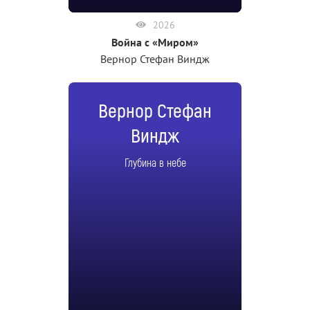
2026
Война с «Миром»
Вернор Стефан Виндж
Вернор Стефан
Виндж
Глубина в небе