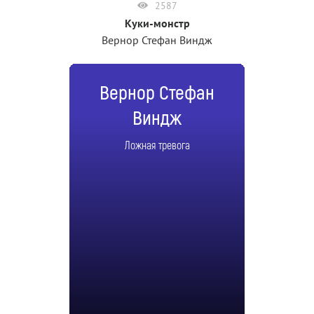
2587
Куки-монстр
Вернор Стефан Виндж
Вернор Стефан
Виндж
Ложная тревога