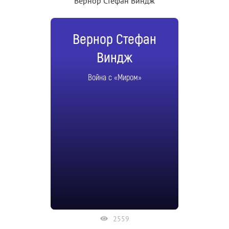
Вернор Стефан Виндж
Вернор Стефан
Виндж
Война с «Миром»
2559