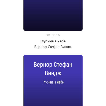
1116
Глубина в небе
Вернор Стефан Виндж
Вернор Стефан
Виндж
Глубина в небе