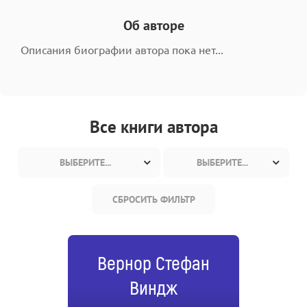
Об авторе
Описания биографии автора пока нет...
Все книги автора
ВЫБЕРИТЕ...
ВЫБЕРИТЕ...
СБРОСИТЬ ФИЛЬТР
Вернор Стефан
Виндж