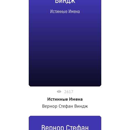
Виндж
Истинные Имена
2617
Истинные Имена
Вернор Стефан Виндж
Вернор Стефан