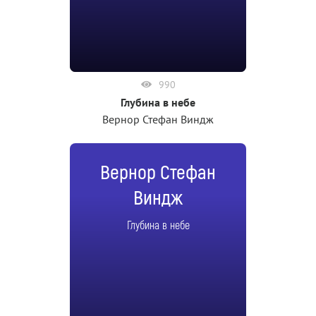
990
Глубина в небе
Вернор Стефан Виндж
Вернор Стефан
Виндж
Глубина в небе