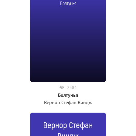
Болтунья
2384
Болтунья
Вернор Стефан Виндж
Вернор Стефан