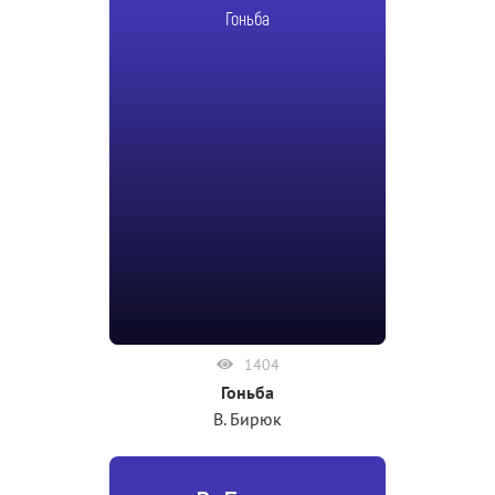
Гоньба
1404
Гоньба
В. Бирюк