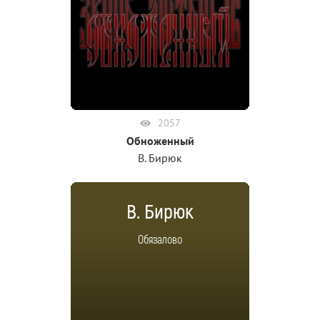
2057
Обноженный
В. Бирюк
В. Бирюк
Обязалово