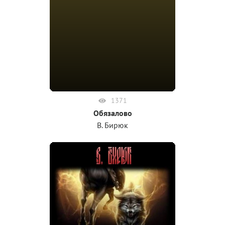
1371
Обязалово
В. Бирюк