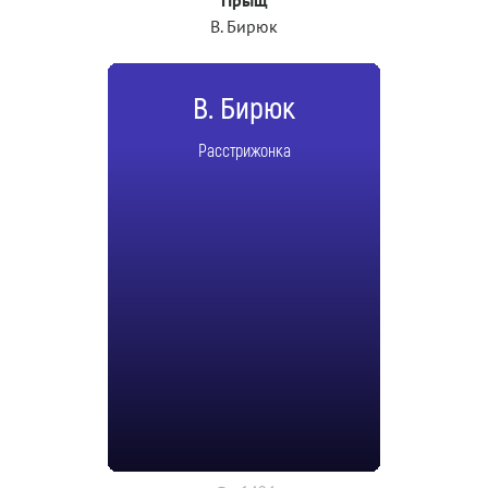
Прыщ
В. Бирюк
В. Бирюк
Расстрижонка