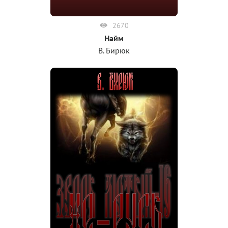
2670
Найм
В. Бирюк