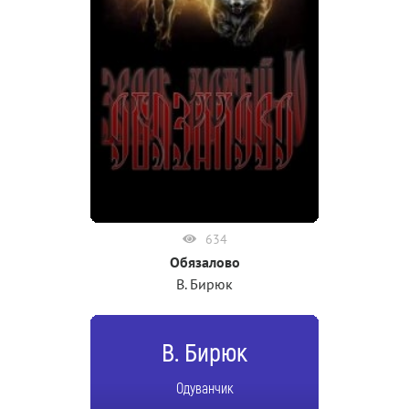
634
Обязалово
В. Бирюк
В. Бирюк
Одуванчик