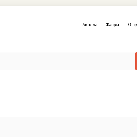
Авторы
Жанры
О пр
вы и Триллеры
Любовные романы
Детское
ная литература
Документальная литератур
Драматургия
дство
Компьютеры и Интернет
ное
Фольклор