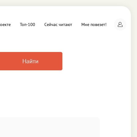
оекте
Топ-100
Сейчас читают
Мне повезет!
Найти
а