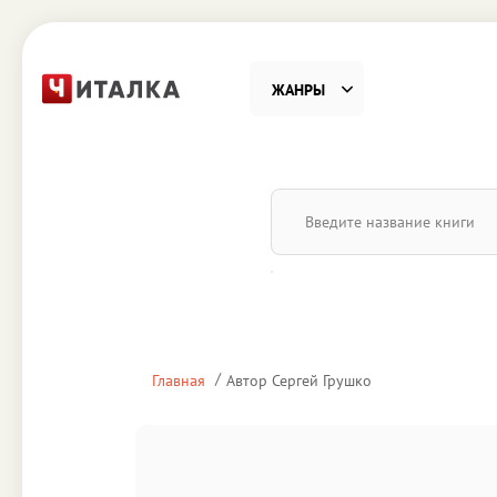
ЖАНРЫ
Фантастика
Детекти
Приключения
Проза
Наука, Образование
Справоч
Религия и духовность
Поэзия
Главная
Автор Сергей Грушко
Юмор
Домово
Деловая литература
Старин