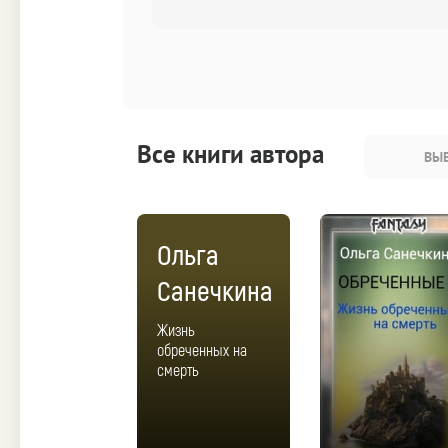
Все книги автора
ВЫБ
Ольга
Санечкина
Жизнь
обреченных на
смерть