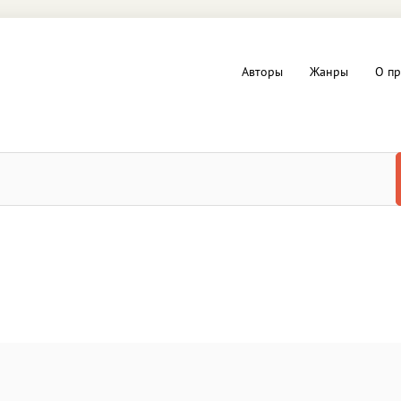
Авторы
Жанры
О пр
вы и Триллеры
Любовные романы
Детское
ная литература
Документальная литератур
Драматургия
дство
Компьютеры и Интернет
ное
Фольклор