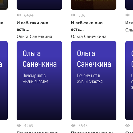
6494
506
ых
И всё-таки оно
И всё-таки оно
Ис
есть…
есть…
Оль
Ольга Санечкина
Ольга Санечкина
Ольга
Ольга
а
Санечкина
Санечкина
с
Почему нет в
Почему нет в
жизни счастья
жизни счастья
4269
3545
с
Почему нет в жизни
Почему нет в жизни
Сме