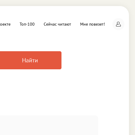
оекте
Топ-100
Сейчас читают
Мне повезет!
Найти
а