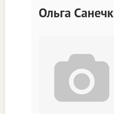
Техника
Прочее
Ольга Санеч