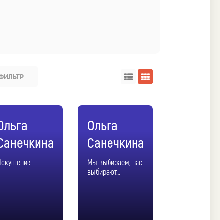
ФИЛЬТР
Ольга
Ольга
Санечкина
Санечкина
Искушение
Мы выбираем, нас
выбирают…