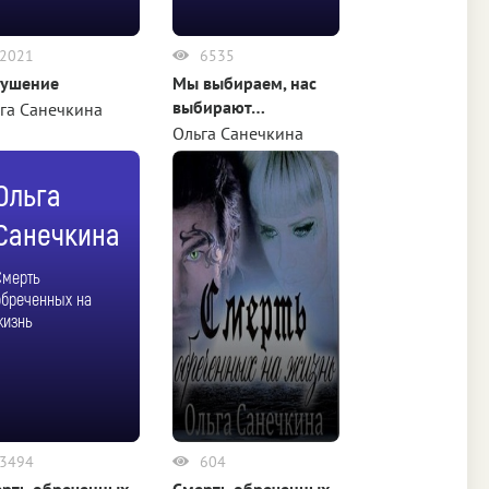
2021
6535
кушение
Мы выбираем, нас
выбирают…
га Санечкина
Ольга Санечкина
Ольга
Санечкина
Смерть
обреченных на
жизнь
3494
604
рть обреченных
Смерть обреченных