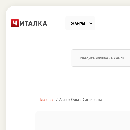
ЖАНРЫ
Фантастика
Детекти
Приключения
Проза
Наука, Образование
Справоч
Религия и духовность
Поэзия
Главная
Автор Ольга Санечкина
Юмор
Домово
Деловая литература
Старин