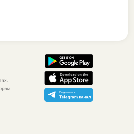
лях.
торам
Подпишись
Telegram канал