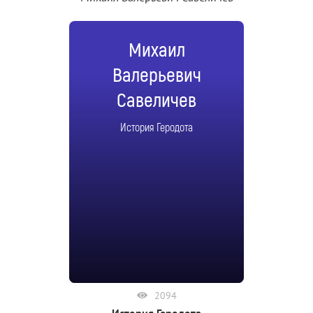
Михаил
Валерьевич
Савеличев
История Геродота
2094
История Геродота