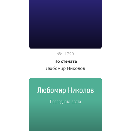
1790
По стената
Любомир Николов
Любомир Николов
Последната врата