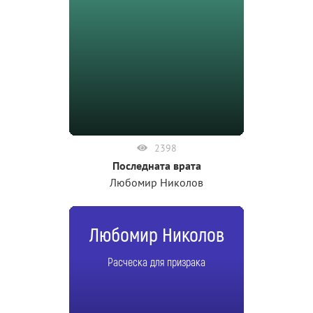
2398
Последната врата
Любомир Николов
Любомир Николов
Расческа для призрака