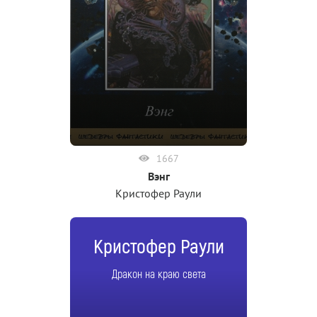
1667
Вэнг
Кристофер Раули
Кристофер Раули
Дракон на краю света