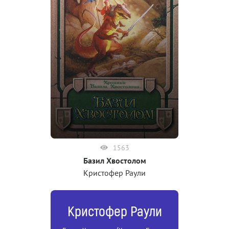
1563
Базил Хвостолом
Кристофер Раули
Кристофер Раули