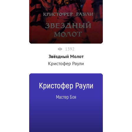
1392
Звёздный Молот
Кристофер Раули
Кристофер Раули
Мастер Боя