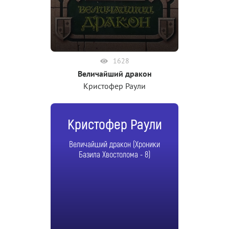
1628
Величайший дракон
Кристофер Раули
Кристофер Раули
Величайший дракон (Хроники
Базила Хвостолома - 8)