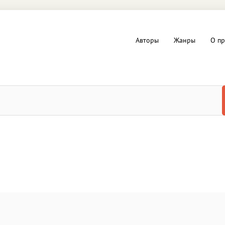
Авторы
Жанры
О пр
вы и Триллеры
Любовные романы
Детское
ная литература
Документальная литератур
Драматургия
дство
Компьютеры и Интернет
ное
Фольклор