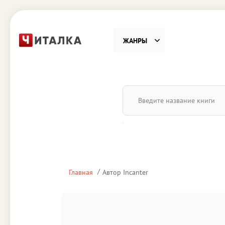
ЖАНРЫ
Фантастика
Детекти
Приключения
Проза
Наука, Образование
Справоч
Религия и духовность
Поэзия
Главная
Автор Incanter
Юмор
Домово
Деловая литература
Старин