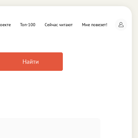
оекте
Топ-100
Сейчас читают
Мне повезет!
Найти
а