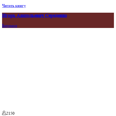
Читать книгу
Игорь Анатольевич Середенко
Богомол
2150