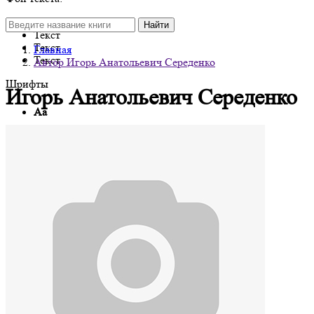
Текст
Найти
Текст
Текст
Главная
Текст
Автор Игорь Анатольевич Середенко
Шрифты
Игорь Анатольевич Середенко
Аа
Roboto
Аа
Garamond
Аа
Fira Sans
Аа
Times