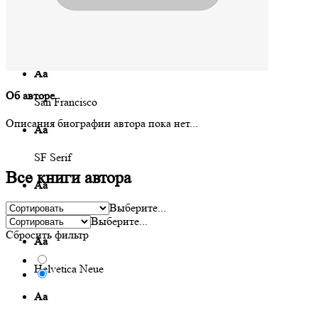
Аа
Iowan
Аа
Об авторе
San Francisco
Описания биографии автора пока нет...
Аа
SF Serif
Все книги автора
Аа
Выберите...
New York
Выберите...
Сбросить фильтр
Аа
Helvetica Neue
Аа