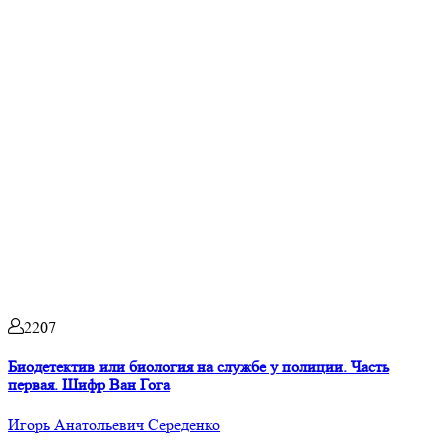
2207
Биодетектив или биология на службе у полиции. Часть
первая. Шифр Ван Гога
Игорь Анатольевич Середенко