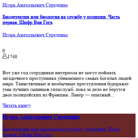
Игорь Анатольевич Середенко
Биодетектив или биология на службе у полиции. Часть
первая. Шифр Ван Гога
Игорь Анатольевич Середенко
0
1748
Вот уже год сотрудники интерпола не могут поймать
загадочного преступника убивающего самых богатых людей
мира. Таинственные и необычные преступления будоражат
умы лучших сыщиков спецслужб, пока за дело не берутся
двое полицейских из Франции. Ланер — опытный...
Читать книгу
Игорь Анатольевич Середенко
Биодетектив или биология на службе у полиции. Часть
первая. Шифр Ван Гога