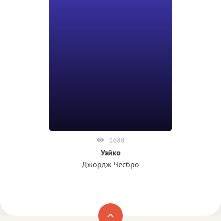
1688
Уэйко
Джордж Чесбро