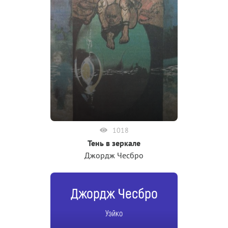
1018
Тень в зеркале
Джордж Чесбро
Джордж Чесбро
Уэйко