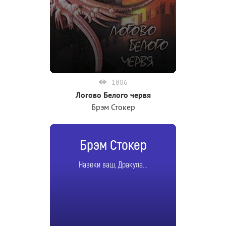
1806
Логово Белого червя
Брэм Стокер
Брэм Стокер
Навеки ваш, Дракула...