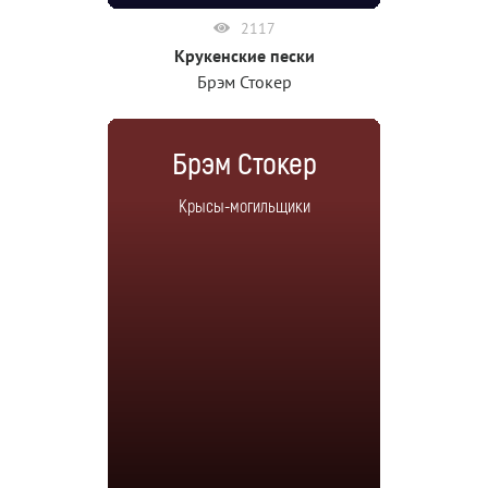
2117
Крукенские пески
Брэм Стокер
Брэм Стокер
Крысы-могильщики