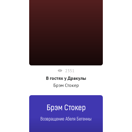
2351
В гостях у Дракулы
Брэм Стокер
Брэм Стокер
Возвращение Абеля Бегенны