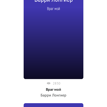
Враг мой
2830
Враг мой
Барри Лонгиер