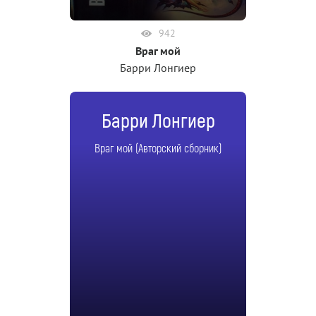
942
Враг мой
Барри Лонгиер
Барри Лонгиер
Враг мой (Авторский сборник)