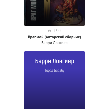
1344
Враг мой (Авторский сборник)
Барри Лонгиер
Барри Лонгиер
Город Барабу