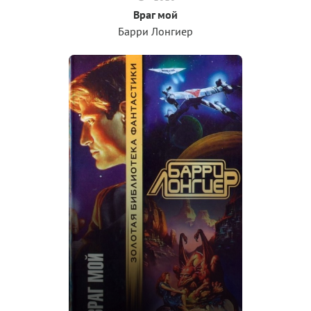
Враг мой
Барри Лонгиер