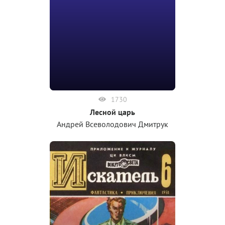
1730
Лесной царь
Андрей Всеволодович Дмитрук