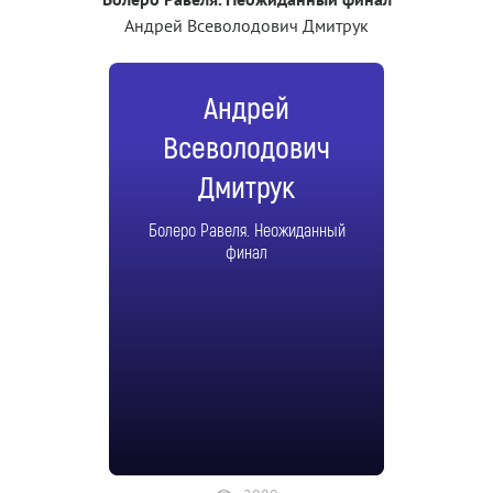
Андрей Всеволодович Дмитрук
Андрей
Всеволодович
Дмитрук
Болеро Равеля. Неожиданный
финал