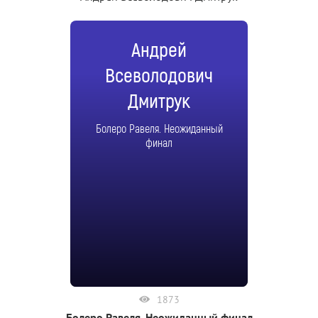
Андрей
Всеволодович
Дмитрук
Болеро Равеля. Неожиданный
финал
1873
Болеро Равеля. Неожиданный финал