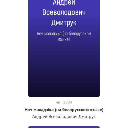
Андрей
Всеволодович
Дмитрук
Ноч маладзiка (на белорусском
языке)
1904
Ноч маладзiка (на белорусском языке)
Андрей Всеволодович Дмитрук