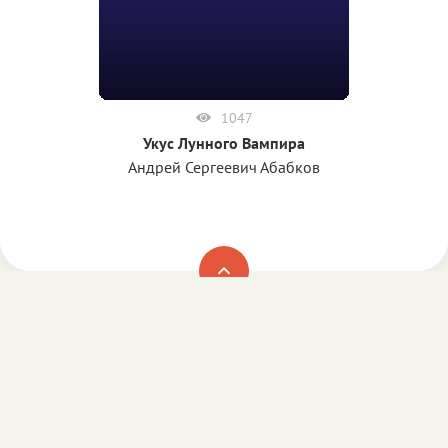
1047
Укус Лунного Вампира
Андрей Сергеевич Абабков
Все материалы взяты из открытых источников и
представлены исключительно в ознакомительных
целях. Все права на книги принадлежат их авторам и
издательствам.