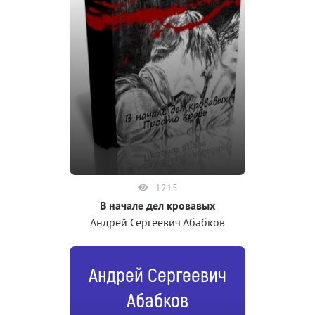
1215
В начале дел кровавых
Андрей Сергеевич Абабков
Андрей Сергеевич
Абабков