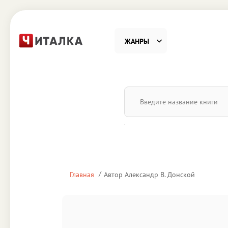
ЖАНРЫ
Фантастика
Детекти
Приключения
Проза
Наука, Образование
Справоч
Религия и духовность
Поэзия
Главная
Автор Александр В. Донской
Юмор
Домово
Деловая литература
Старин