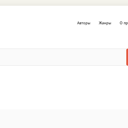
Авторы
Жанры
О пр
вы и Триллеры
Любовные романы
Детское
ная литература
Документальная литератур
Драматургия
дство
Компьютеры и Интернет
ное
Фольклор