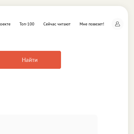
оекте
Топ-100
Сейчас читают
Мне повезет!
Найти
а