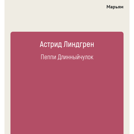
Марьям
Астрид Линдгрен
Пеппи Длинныйчулок