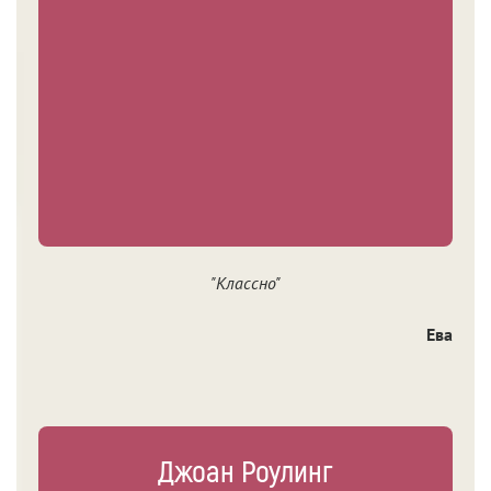
"Классно"
Ева
Джоан Роулинг