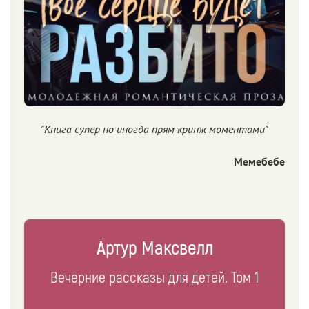
"Книга супер но иногда прям кринж моментами"
Мемебебе
Артур Максвелл
Вечерние рассказы для детей. Том 1