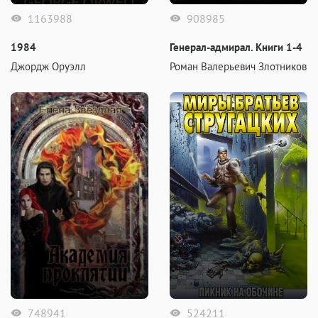
1163988
908985
1984
Генерал-адмирал. Книги 1-4
Джордж Оруэлл
Роман Валерьевич Злотников
748941
524211