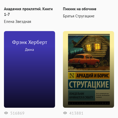
Академия проклятий. Книги
Пикник на обочине
1-7
Братья Стругацкие
Елена Звездная
Фрэнк Херберт
Дюна
516869
413881